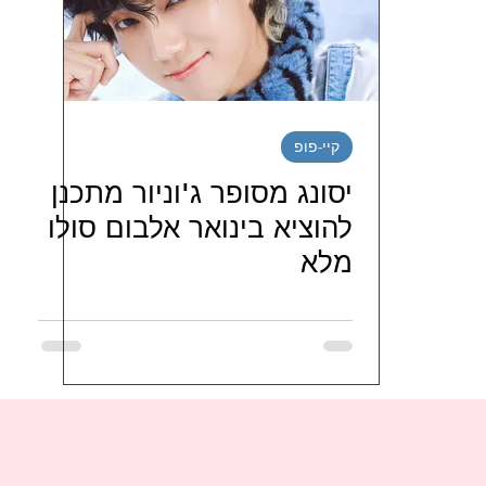
יטינג דרמות קוריאניות
מטיילים בדרום קוריאה
נג סדרות קוריאניות חודשי / שבו
ספרים קוריאנים
קיי-פופ
יסונג מסופר ג'וניור מתכנן
י בישראל
LJG ISRAEL FAMILY
hi_haeiness_israel
להוציא בינואר אלבום סולו
מלא
JO J
מועדוני-מעריצי-שחקנים-קוריאנים
מועדונ
ניות
FORESTELLA 포레스텔라 ISRAEL FANS
טיו