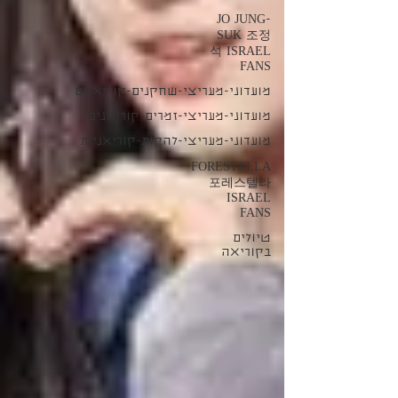
JO JUNG-
SUK 조정
석 ISRAEL
FANS
מועדוני-מעריצי-שחקנים-קוריאנים
מועדוני-מעריצי-זמרים-קוריאנים
מועדוני-מעריצי-להקות-קוריאניות
FORESTELLA
포레스텔라
ISRAEL
FANS
טיולים
בקוריאה