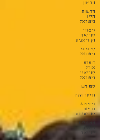
וובטון
חדשות
הליו
בישראל
לימודי
קוריאה
וקוריאנית
קייפופ
בישראל
כותרת
אוכל
קוריאני
בישראל
ספורט
זרקור הליו
רייטינג
דרמות
קוריאניות
מטיילים
בדרום
קוריאה