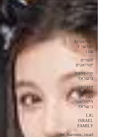
תרבות
קוריאנית
רכילות
סרטים
רייטינג
סדרות
קוריאניות
חודשי /
שבו
ספרים
קוריאנים
קיי-דרמה
בישראל
מועדוני
מעריצי
הגל
הקוריאני
בישראל
LJG
ISRAEL
FAMILY
jhi_haeiness_israel