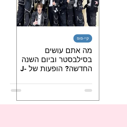
יטינג דרמות קוריאניות
מטיילים בדרום קוריאה
נג סדרות קוריאניות חודשי / שבו
ספרים קוריאנים
קיי-פופ
מה אתם עושים
י בישראל
LJG ISRAEL FAMILY
hi_haeiness_israel
בסילבסטר וביום השנה
החדשה? הופעות של J-
Hope, NCT 127, TXT
JO J
מועדוני-מעריצי-שחקנים-קוריאנים
מועדונ
ועוד יקבלו את פני שנת
2023
ניות
FORESTELLA 포레스텔라 ISRAEL FANS
טיו