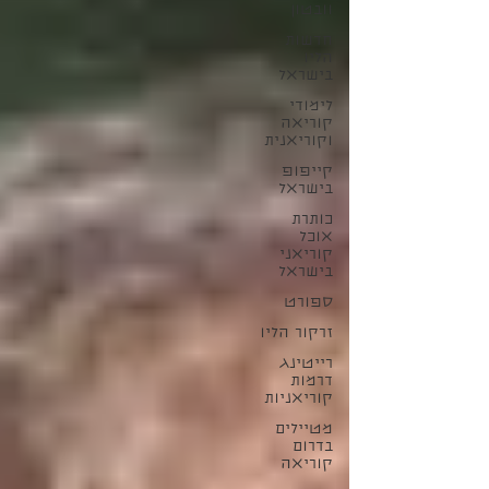
וובטון
חדשות
הליו
בישראל
לימודי
קוריאה
וקוריאנית
קייפופ
בישראל
כותרת
אוכל
קוריאני
בישראל
ספורט
זרקור הליו
רייטינג
דרמות
קוריאניות
מטיילים
בדרום
קוריאה