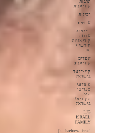
תרבות
קוריאנית
רכילות
סרטים
רייטינג
סדרות
קוריאניות
חודשי /
שבו
ספרים
קוריאנים
קיי-דרמה
בישראל
מועדוני
מעריצי
הגל
הקוריאני
בישראל
LJG
ISRAEL
FAMILY
jhi_haeiness_israel