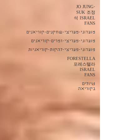
JO JUNG-
SUK 조정
석 ISRAEL
FANS
מועדוני-מעריצי-שחקנים-קוריאנים
מועדוני-מעריצי-זמרים-קוריאנים
מועדוני-מעריצי-להקות-קוריאניות
FORESTELLA
포레스텔라
ISRAEL
FANS
טיולים
בקוריאה