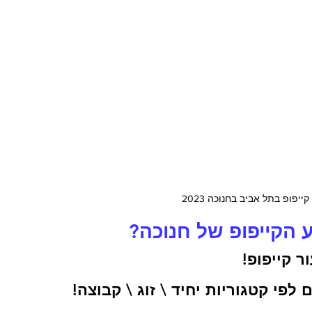
 הקייפופ של חנוכה?
ר קייפופ!
פי קטגוריות יחיד \ זוג \ קבוצה!