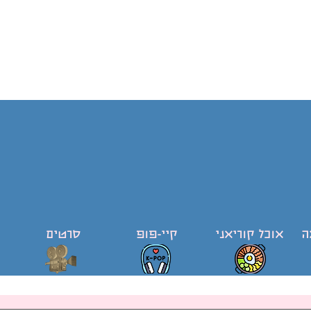
ה
אוכל קוריאני
קיי-פופ
סרטים