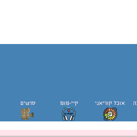
ה
אוכל קוריאני
קיי-פופ
סרטים