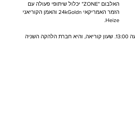
האלבום "ZONE" יכלול שיתופי פעולה עם 
הזמר האמריקאי 24kGoldn והאמן הקוריאני 
Heize.
אלבום הסולו של ג'יהיו יצא ב-18 באוגוסט בשעה 13:00. שעון קוריאה, והיא חברת הלהקה השניה  