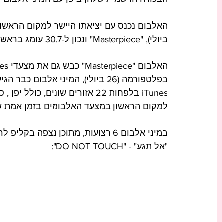
ביולי), "Masterpiece" ונכון ל-30.7 עומג בראש המצעד זה חמישה ימים רצופים.
בפלטפורמה (26 ביולי), המיני אלב
למקום הראשון במצעד האלבומים בזמן אמת של Line Music ביפ
במיני אלבום 6 רצועות, מתוכן נצפה בקליפ לרצועת הבכורה של MISAMO 
"אל תגע" - "DO NOT TOUCH":