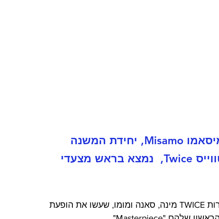
בינתיים, מיני אלבום הבכורה של מיסאמו Misamo, יחידת המשנה 
(הסאביוניט) הראשונה של להקת טווייס Twice,  נמצא בראש מצעדי 
מיסמו MISAMO היא שלישייה המורכבת מחברות TWICE מינה, סאנה ומומו, שעשו את הופעת 
 "Masterpiece" .