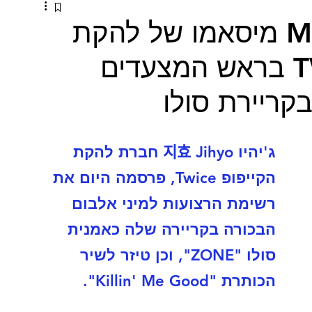
ביחד ולחוד: MISAMO מיסאמו של להקת
הקייפופ טווייס TWICE בראש המצעדים
ג'יהיו 지효 Jihyo חברת להקת 
הקייפופ Twice, פרסמה היום את 
רשימת הרצועות למיני אלבום 
הבכורה בקריירה שלה כאמנית 
סולו "ZONE", וכן טיזר לשיר 
הכותרת "Killin' Me Good".