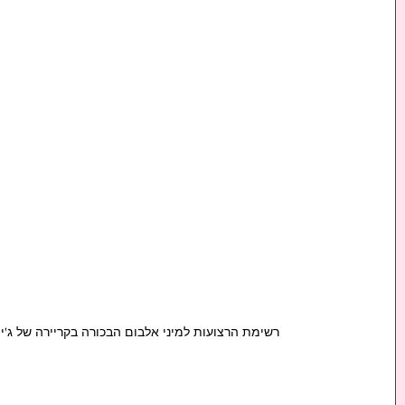
רשימת הרצועות למיני אלבום הבכורה בקריירה של ג'יהיו Jihyo חברת להקת הקייפופ Twice בתור אמנית סולו 