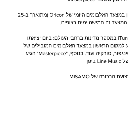
האלבום נכנס עם יציאתו היישר למקום הראשון במצעד האלבומים היומי של Oricon (מתוארך ב-25 
האלבום "Masterpiece" כבש גם את מצעדי iTunes במספר מדינות ברחבי העולם: ביום יציאתו 
ום כבר הגיע למקום הראשון במצעד האלבומים המובילים של 
iTunes בלפחות 22 אזורים שונים, כולל יפן , סינגפור, טורקיה ועוד. בנוסף, "Masterpiece" הגיע 
ן. 