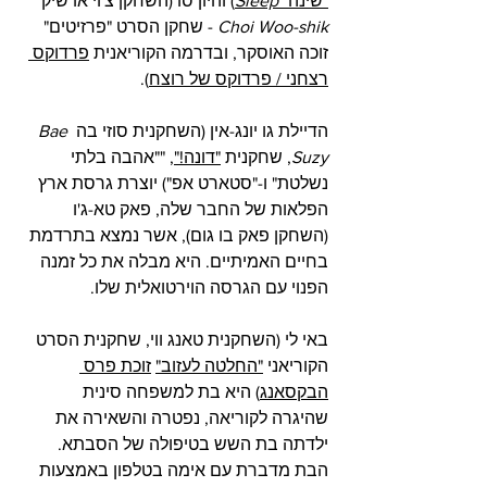
"שינה" 
Sleep
) והיון סו (השחקן צ'וי או שיק 
Choi Woo-shik
 - שחקן הסרט "פרזיטים" 
זוכה האוסקר, ובדרמה הקוריאנית 
פרדוקס 
רצחני / פרדוקס של רוצח
).
הדיילת גו יונג-אין (השחקנית סוזי בה 
Bae 
Suzy
, שחקנית 
"דונה!"
, "
"אהבה בלתי 
נשלטת" ו-"סטארט אפ"
) יוצרת גרסת ארץ 
הפלאות של החבר שלה, פאק טא-ג'ו 
(השחקן פאק בו גום), אשר נמצא בתרדמת 
בחיים האמיתיים. היא מבלה את כל זמנה 
הפנוי עם הגרסה הוירטואלית שלו.
באי לי (השחקנית טאנג ווי, שחקנית הסרט 
הקוריאני 
"החלטה לעזוב"
זוכת פרס 
הבקסאנג
) היא בת למשפחה סינית 
שהיגרה לקוריאה, נפטרה והשאירה את 
ילדתה בת השש בטיפולה של הסבתא. 
הבת מדברת עם אימה בטלפון באמצעות 