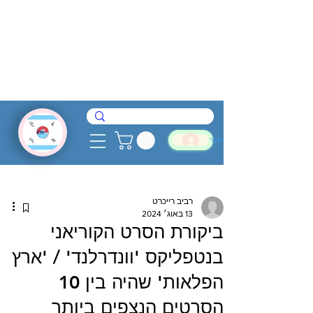
להתחבר
רביב רייכרט
13 באוג׳ 2024
ביקורת הסרט הקוריאני
בנטפליקס 'וונדרלנד' / 'ארץ
הפלאות' שהיה בין 10
הסרטים הנצפים ביותר