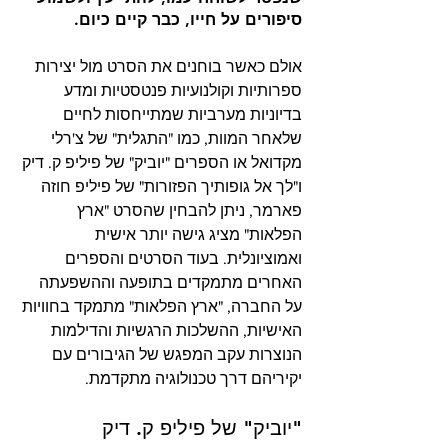
סיפורים על חייו, כבר קיים כיום.
אולם כאשר בוחנים את הסרט מול יצירות 
ספרותיות וקולנועיות פנטסטיות ומדע 
בדיוניות מערביות שמתייחסות לחיים 
שלאחר המוות, כמו "התגלית" של צ'רלי 
מקדואל או הספרים "יוביק" של פיליפ ק. דיק 
ו"לך אל גופותיך הפזורות" של פיליפ חוזה 
פארמר, ניתן להבחין שהסרט "ארץ 
הפלאות" מציג גישה יותר אישית 
ואמוציונלית. בעוד הסרטים והספרים 
האחרים מתמקדים בתופעה וההשפעתה 
על החברה, "ארץ הפלאות" מתמקד בחוויות 
האישיות, ההשלכות הרגשיות והדילמות 
הנוצרות עקב המפגש של הגיבורים עם 
יקיריהם דרך טכנולוגיה מתקדמת. 
"יוביק" של פיליפ ק. דיק