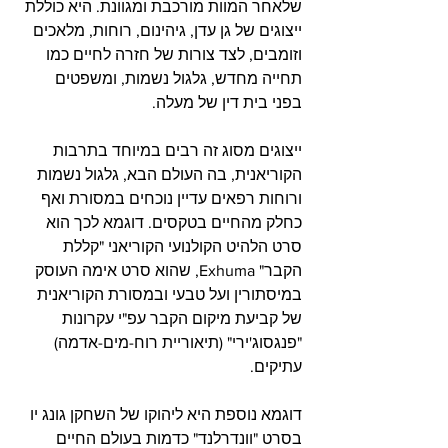
שלאחר המוות מורכבת ומגוונת. היא כוללת 
ייצוגים של גן עדן, גיהינום, רוחות, מלאכים 
וזומבים, לצד צורות של חזרה לחיים כמו 
תחייה מחדש, גלגול נשמות, ומשפטים 
בפני בית דין של מעלה.
ייצוגים מסוג זה רבים במיוחד בתרבות 
הקוריאנית, בה העולם הבא, גלגול נשמות 
ורוחות רפאים עדיין נוכחים במסורת ואף 
כחלק מהחיים בטקסים. דוגמא לכך הוא 
סרט הלהיט הקולנועי הקוריאני "קללת 
הקבר" Exhuma, שהוא סרט אימה העוסק 
במיסתורין ועל טבעי ובמסורת הקוריאנית 
של קביעת מיקום הקבר עפ"י עקרונות 
"פנגסוג'ירי" (תיאוריית רוח-מים-אדמה) 
עתיקים.
דוגמא נוספת היא ליהוקו של השחקן גונג יו 
בסרט "וונדרלנד" כדמות בעולם החיים 