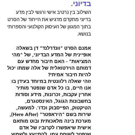
בדיוני. 
השילוב בין נרטיב אישי ורגשי לבין מדע 
בדיוני מתקדם מדגיש את הייחוד של הסרט 
בתוך המגוון של העיסוק הקולנועי והספרותי 
בנושא. 
אמנם הסרט "וונדרלנד" דן בשאלה 
אופיינית של המדע הבדיוני, של "מהי 
המציאות" - האם חיבור מחדש עם 
דמותם הוירטואלית של אלה שמתו יכול 
להיות חיבור אמיתי?
זוהי שאלה רלוונטית במיוחד בעידן בו 
אנו חיים, בו כל אדם שנפטר מותיר 
אחרין עקבות, זכרונות, מידע וסודות 
בחשבונות הגוגל, האינסטגרם, 
הטיקטוק, הפייסבוק וכדו'. למעשה, 
שירות בשם "היראפטר" (Here After), 
מערכת בינה מלאכותית ובוט מותאם 
אישית שיאפשרו לקרוביו של אדם 
שנפטר לשוחח עמו, להתייעץ ולשמוע 