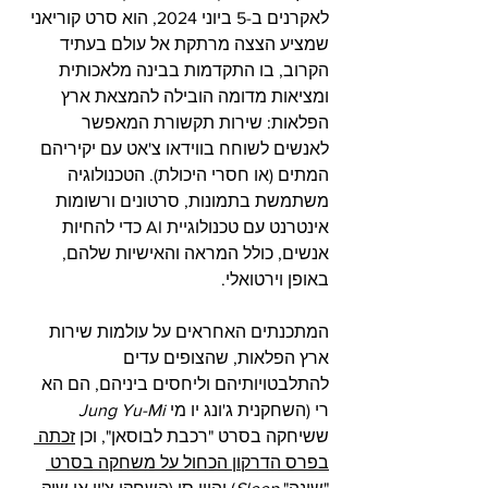
לאקרנים ב-5 ביוני 2024, הוא סרט קוריאני 
שמציע הצצה מרתקת אל עולם בעתיד 
הקרוב, בו התקדמות בבינה מלאכותית 
ומציאות מדומה הובילה להמצאת ארץ 
הפלאות: שירות תקשורת המאפשר 
לאנשים לשוחח בווידאו צ'אט עם יקיריהם 
המתים (או חסרי היכולת). הטכנולוגיה 
משתמשת בתמונות, סרטונים ורשומות 
אינטרנט עם טכנולוגיית AI כדי להחיות 
אנשים, כולל המראה והאישיות שלהם, 
באופן וירטואלי. 
המתכנתים האחראים על עולמות שירות 
ארץ הפלאות, שהצופים עדים 
להתלבטויותיהם וליחסים ביניהם, הם הא 
רי (השחקנית ג'ונג יו מי 
Jung Yu-Mi
ששיחקה בסרט "רכבת לבוסאן", וכן 
זכתה 
בפרס הדרקון הכחול על משחקה בסרט 