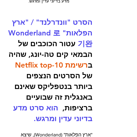
מדע בדיוני עדין ומרגש.
הסרט "וונדרלנד" / "ארץ 
הפלאות" Wonderland 로
기완
 עטור הכוכבים של 
הבמאי קים טה-יונג, שהיה 
ב
רשימת Netflix top-10
של הסרטים הנצפים 
ביותר בנטפליקס שאינם 
באנגלית זה שבועיים 
ברציפות,  
הוא סרט מדע 
בדיוני עדין ומרגש.
"ארץ הפלאות" (Wonderland), שיצא 