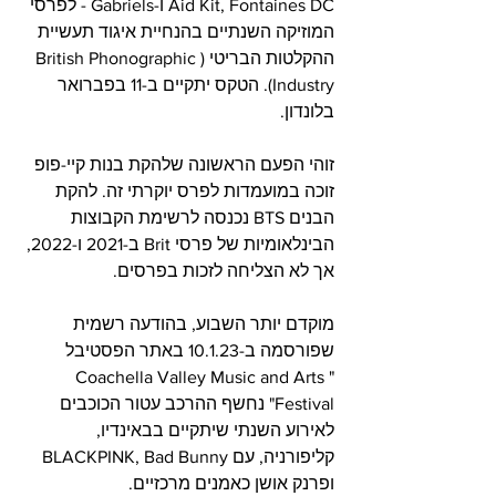
Aid Kit, Fontaines DC ו-Gabriels - לפרסי 
המוזיקה השנתיים בהנחיית איגוד תעשיית 
ההקלטות הבריטי (British Phonographic 
Industry). הטקס יתקיים ב-11 בפברואר 
בלונדון.     
זוהי הפעם הראשונה שלהקת בנות קיי-פופ 
זוכה במועמדות לפרס יוקרתי זה. להקת 
הבנים BTS נכנסה לרשימת הקבוצות 
הבינלאומיות של פרסי Brit ב-2021 ו-2022, 
אך לא הצליחה לזכות בפרסים.     
מוקדם יותר השבוע, בהודעה רשמית 
שפורסמה ב-10.1.23 באתר הפסטיבל 
"Coachella Valley Music and Arts 
Festival" נחשף ההרכב עטור הכוכבים 
לאירוע השנתי שיתקיים בבאינדיו, 
קליפורניה, עם BLACKPINK, Bad Bunny 
ופרנק אושן כאמנים מרכזיים. 