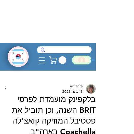
להתחבר
avitaltra
13 בינו׳ 2023
בלקפינק מועמדת לפרסי
BRIT השנה, וכן תוביל את
פסטיבל המוזיקה קואצ'לה
Coachella בארה"ב