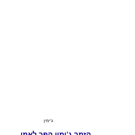
ג'ימין
הזמר ג'ימין הפך לאמן 