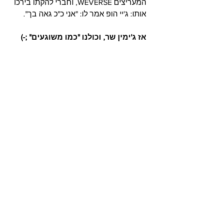
המעריצים WEVERSE, וחברי להקתו בירכו 
אותו: ג'יי הופ אמר לו: "אני כ"כ גאה בך".
אז ג'ימין שר, וכולנו "כמו משוגעים" ;-)