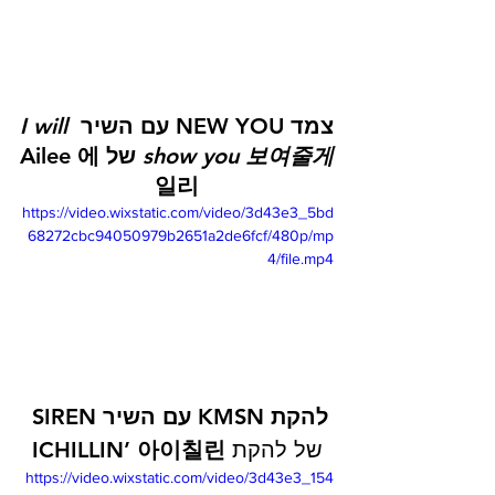
צמד NEW YOU עם השיר 
I will 
show you 보여줄게
 של Ailee 에
일리
https://video.wixstatic.com/video/3d43e3_5bd
68272cbc94050979b2651a2de6fcf/480p/mp
4/file.mp4
להקת KMSN עם השיר SIREN 
של להקת
 ICHILLIN’ 
아이칠린
https://video.wixstatic.com/video/3d43e3_154