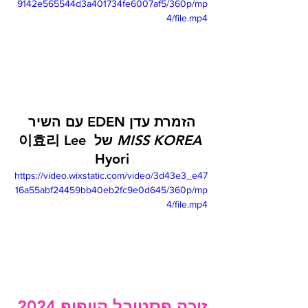
9142e565544d3a401734fe6007af5/360p/mp
4/file.mp4
הזמרת עדן EDEN עם השיר 
MISS KOREA
 של 이효리 
Lee 
Hyori
https://video.wixstatic.com/video/3d43e3_e47
16a55abf24459bb40eb2fc9e0d645/360p/mp
4/file.mp4
זוכה פסטיבל קייפופ 2024 