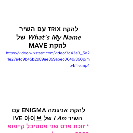
עם השיר 
להקת TRIX 
What's My Name
 של 
להקת MAVE
https://video.wixstatic.com/video/3d43e3_5e2
1e27a4d9b45b2989ae869abec0649/360p/m
p4/file.mp4
להקת אניגמה ENIGMA עם 
השיר 
I Am
 של IVE 아이브
* זוכת פרס שני פסטיבל קייפופ 