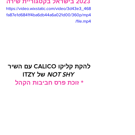
2023 בישראל בקטגוריית שירה
https://video.wixstatic.com/video/3d43e3_468
fa87e1d6841f4ba6db44a6a021d00/360p/mp4
/file.mp4
להקת קליקו CALICO עם השיר 
NOT SHY
 של ITZY
* זוכת פרס חביבות הקהל 
פסטיבל קייפופ 2023 בישראל
https://video.wixstatic.com/video/3d43e3_278
43cc1824e421db903922e6b285207/360p/m
p4/file.mp4