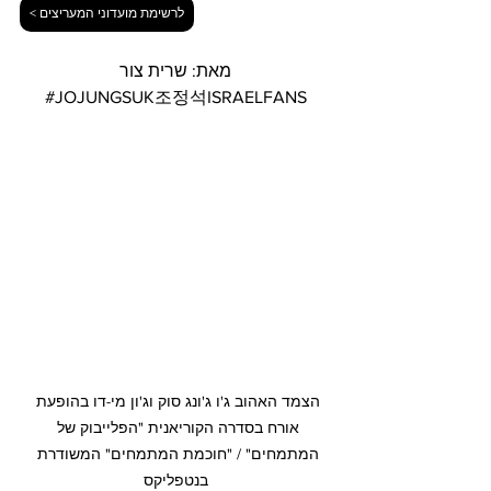
לרשימת מועדוני המעריצים >
מאת: שרית צור
#JOJUNGSUK조정석ISRAELFANS
הצמד האהוב ג'ו ג'ונג סוק וג'ון מי-דו בהופעת 
אורח בסדרה הקוריאנית "הפלייבוק של 
המתמחים" / "חוכמת המתמחים" המשודרת 
בנטפליקס