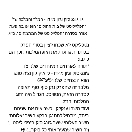
ג'ו ג'ונג סוק וג'ון מי דו - המלך והמלכה של 
"הפלייליסט של בית החולים" הופיעו בהופעת 
אורח בסדרה "הפלייליסט של המתמחים", כזוג 
נטפליקס לא שכחו לציין בסוף הפרק 
בכותרות גדולות את הזוג המלכותי, וכך הם 
כתבו:
"תודה לאורחים המיוחדים שלנו צ'ו 
ג'ונג-סוק וג'ון מי-דו - לי איק ג'ון וצ'ה סונג 
הווא הנצחיים שלנו"😍🥰😘
מלבד זה שהפרק נתן סוף סוף תאוצה 
לסדרה הזאת, הטוויסט הגדול היה הזוג 
המלכותי הנ"ל.
ועוד משהו ענקקק...כשרואים את שניהם 
ביחד, מתחיל להתנגן ברקע השיר "אלוהה", 
השיר האלוהי ששר ג'ונג סוק ב"פלייליסט..." 
(זה השיר שמעיר אותי כל בוקר...) 🎼