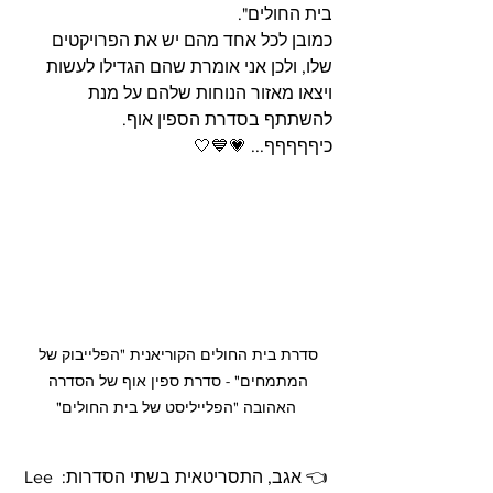
בית החולים".
כמובן לכל אחד מהם יש את הפרויקטים 
שלו, ולכן אני אומרת שהם הגדילו לעשות 
ויצאו מאזור הנוחות שלהם על מנת 
להשתתף בסדרת הספין אוף.
כיףףףףף... 💗💙🤍
סדרת בית החולים הקוריאנית "הפלייבוק של 
המתמחים" - סדרת ספין אוף של הסדרה 
האהובה "הפלייליסט של בית החולים"
 👈 אגב, התסריטאית בשתי הסדרות: Lee 