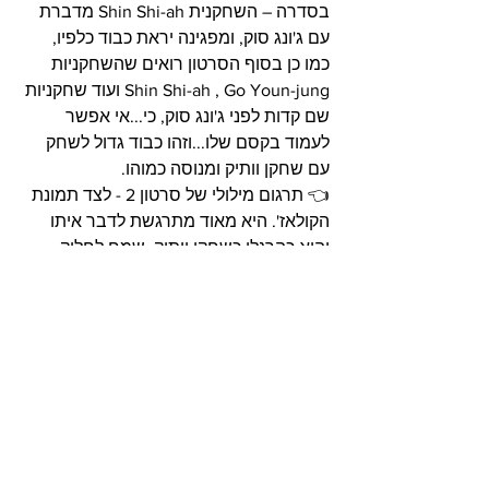
בסדרה – השחקנית Shin Shi-ah מדברת 
עם ג'ונג סוק, ומפגינה יראת כבוד כלפיו, 
כמו כן בסוף הסרטון רואים שהשחקניות 
Shin Shi-ah , Go Youn-jung ועוד שחקניות 
שם קדות לפני ג'ונג סוק, כי...אי אפשר 
לעמוד בקסם שלו...וזהו כבוד גדול לשחק 
עם שחקן וותיק ומנוסה כמוהו.
👈 תרגום מילולי של סרטון 2 - לצד תמונת 
הקולאז'. היא מאוד מתרגשת לדבר איתו 
והוא כהרגלו כשחקן וותיק, שמח לחלוק 
רגשות עם השחקנים הצעירים.
סרטון 3 – סרטון מאחורי 
הקלעים של הדרמה הקוריאנית 
"הפלייבוק של המתמחים" / 
"חוכמת המתמחים": - תרגום 
מילולי של הסרטון בתגובות: