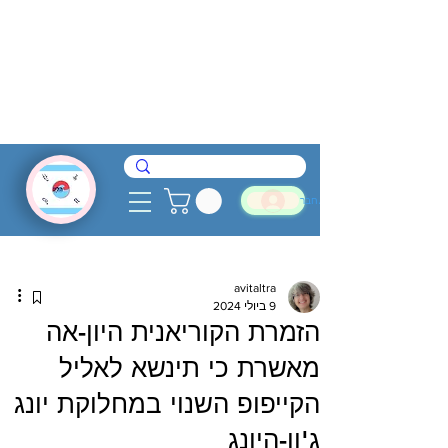
להתחבר
avitaltra
9 ביולי 2024
הזמרת הקוריאנית היון-אה
מאשרת כי תינשא לאליל
הקייפופ השנוי במחלוקת יונג
ג'ון-היונג