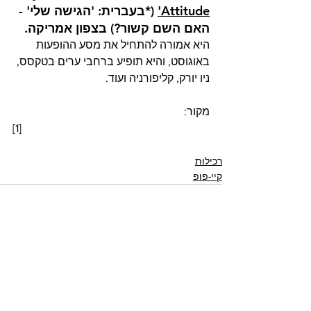
Attitude'
 (*בעברית: 'הגישה שלי' - 
האם השם קשור?) בצפון אמריקה. 
היא אמורה להתחיל את מסע ההופעות 
באוגוסט, והיא תופיע ברחבי ערים בטקסס, 
ניו יורק, קליפורניה ועוד.
מקור: 
[1] 
רכילות
קיי-פופ
הצג הכול
פוסטים אחרונים