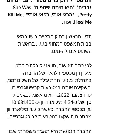
המיסטי" / "דוכן בר מיסטורי", "גברים הם 
גברים", "היא היתה יפהפיה" She Was 
Pretty, ו-"הרגי אותי, רפאי אותי" Kill Me, 
Heal Me, ועוד.
הדיון הראשון בתיק התקיים ב-15 במאי 
בבית המשפט המחוזי בג'ג'ו, בראשות 
השופט אים ג'ה-נאם.
לפי כתב האישום, הוואנג קיבלה כ-700 
מיליון וון מכספי הלוואה של החברה 
בתחילת 2022, תחת עילה של תשלום זמני, 
והשקיעה אותם במטבעות קריפטוגרפיים. 
עד דצמבר 2022, היא מואשמת בגניבת 
סך של כ-4.34 מיליארד וון (כ-10,681,400 
₪) מכספי החברה, כאשר כ-4.2 מיליארד וון 
מהסכום הושקעו במטבעות קריפטוגרפיים.
החברה הנפגעת היא תאגיד משפחתי שבו 