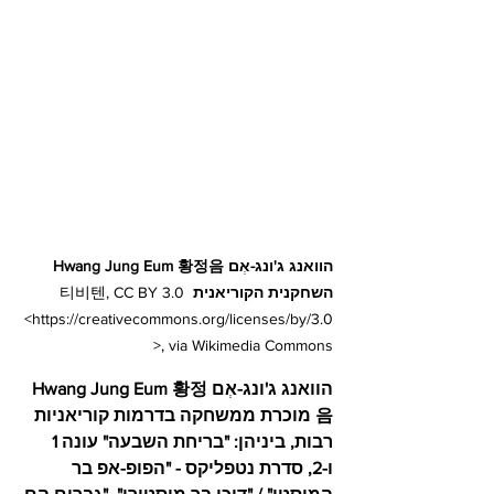
הוואנג ג'ונג-אְם Hwang Jung Eum 황정음 
השחקנית הקוריאנית
 티비텐, CC BY 3.0 
<https://creativecommons.org/licenses/by/3.0
>, via Wikimedia Commons
הוואנג ג'ונג-אְם Hwang Jung Eum 황정
음 מוכרת ממשחקה בדרמות קוריאניות 
רבות, ביניהן: "בריחת השבעה" עונה 1 
ו-2, סדרת נטפליקס - "הפופ-אפ בר 