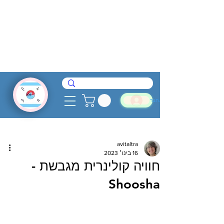
להתחבר
avitaltra
16 בינו׳ 2023
חוויה קולינרית מגבשת -
Shoosha