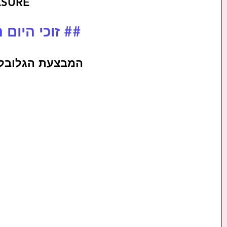
TREASURE
## זוכי היום השני 4
המבצעת הגלובלי