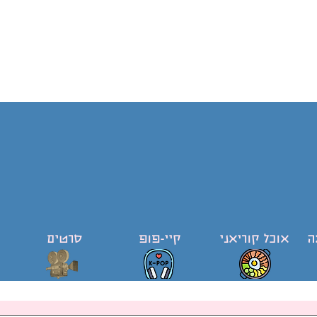
ה
אוכל קוריאני
קיי-פופ
סרטים