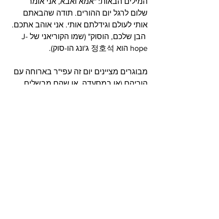
המילים הבאות: "אמא ואבא, אני אומר 
שלום לרגל יום ההורים. תודה שהבאתם 
אותי לעולם וגידלתם אותי. אני אוהב אתכם. 
 הבן שלכם, הוסוק" (שמו הקוריאני של J-
hope הוא 정호석 ג'ונג הו-סוק).
מבוגרים מציינים יום זה עפי"ר בארוחה עם 
הוריהם (או במסעדה, או שהם מבשלים 
אוכל ביתי עבור ההורים), ונותנים מתנה או 
שובר מתנה כאות תודה. לקשישים 
מאורגנות פעילויות לכבוד יום זה: ארגונים 
חברתיים רבים נוהגים לערוך ביקורים 
ופעילויות לבתי אבות.
חדשות
תרבות קוריאנית
קיי-פופ