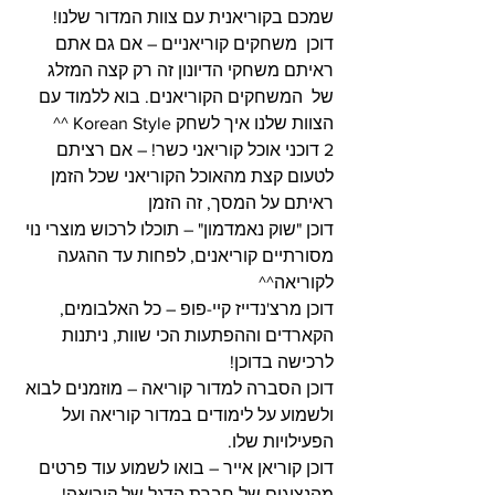
שמכם בקוריאנית עם צוות המדור שלנו!
דוכן  משחקים קוריאניים – אם גם אתם 
ראיתם משחקי הדיונון זה רק קצה המזלג 
של  המשחקים הקוריאנים. בוא ללמוד עם 
הצוות שלנו איך לשחק Korean Style ^^
2 דוכני אוכל קוריאני כשר! – אם רציתם 
לטעום קצת מהאוכל הקוריאני שכל הזמן 
ראיתם על המסך, זה הזמן
דוכן "שוק נאמדמון" – תוכלו לרכוש מוצרי נוי 
מסורתיים קוריאנים, לפחות עד ההגעה 
לקוריאה^^
דוכן מרצ'נדייז קיי-פופ – כל האלבומים, 
הקארדים וההפתעות הכי שוות, ניתנות 
לרכישה בדוכן!
דוכן הסברה למדור קוריאה – מוזמנים לבוא 
ולשמוע על לימודים במדור קוריאה ועל 
הפעילויות שלו.
דוכן קוריאן אייר – בואו לשמוע עוד פרטים 
מהנציגים של חברת הדגל של קוריאה!