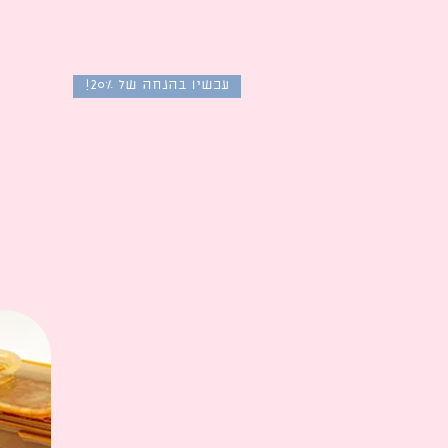
וסטריי קידס בצל האבל: סיכום
אהבה, קים וו
טקס ה-MAMA 2025 בהונג
מתחתנים!
קונג
עכשיו בהנחה של 20%!