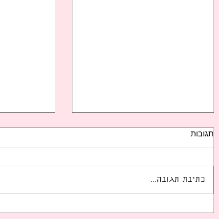
תגובות
כתיבת תגובה...
הניצחון הגדול של ג'י-דרגון
הכרזה רשמי