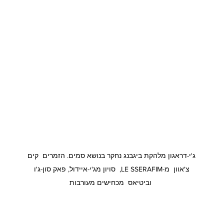
ג'י-דראגון מלהקת ביגבנג נחקר בנושא סמים. הזמרים  קים 
צ'אוון  מ-LE SSERAFIM,  סויון מג'י-איידול, פאק סון-ג'ו 
וביטיאס  מכחישים מעורבות