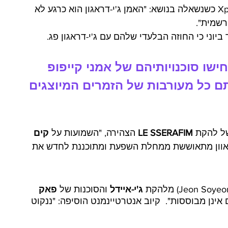
סוכנות YG Entertainment אמרה  ל-Xportsnews כשנשאלה בנושא: "האמן ג'י-דראגון הוא כרגע לא 
רשמית". 
ישו סוכנויותיהם של אמני קייפופ 
 כל מעורבות של הזמרים המיוצגים 
LE SSERAFIM
 הצהירה, "השמועות על 
קים 
 כלל. קים צ'אוון מתאוששת ממחלת השפעת ומתוכננת לחדש את 
ג
'י-איידל
 והסוכנות של 
פאק 
עות הסמים אינן מבוססות".  קיוב אנטרטיינמנט הוסיפה: "ננקוט 