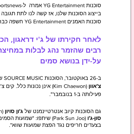
בייצוג הסוכנות שלנו, אז קשה לנו לתת תגובה 
סוכנות האמנים YG Entertainment חשפה כבר ביוני כי החוזה הבלעדי שלהם עם ג'י-דראגון פג.
לאחר חקירתו של ג'י דראגון, הכח
רבים שהזמר נהג לבלות במחיצתם
על-ידן בנושא סמים 
ב-26 באוקטובר, הסוכנות SOURCE MUSIC של להקת 
צ'אוון 
(Kim Chaewon) אינן נכונות
פעילותה ב-1 בנובמבר".
גם הסוכנות קיוב אנטרטיינמנט של 
ג'ון סויון
 (Jeon Soyeon) מלהקת 
סון-ג'ו
 (Park Sun Joo) שיתפו: "שמו
בצעדים חריפים נגד הפצת שמועות שווא".