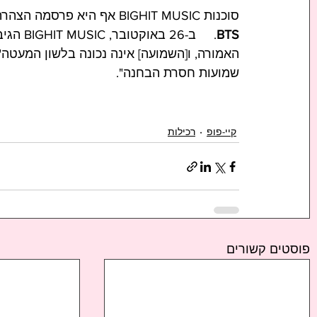
סוכנות BIGHIT MUSIC אף היא פרסמה הצהרה המכחישה בתוקף את השמועות האחרונות בנוגע ל-
BTS
.     ב-26 באוקטובר, BIGHIT MUSIC הגיבה בקצרה, "
האמורה, ו[השמועה] אינה נכונה בלשון המעטה".
שמועות חסרת הבחנה". 
קיי-פופ
רכילות
פוסטים קשורים