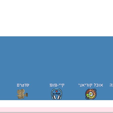
ה
אוכל קוריאני
קיי-פופ
סרטים