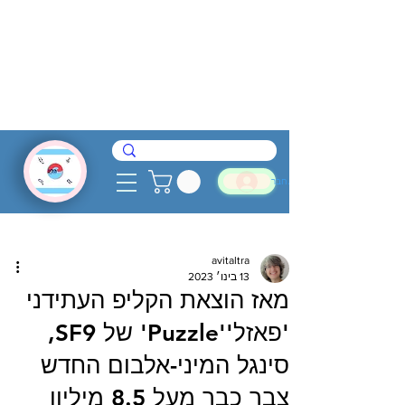
להתחבר
avitaltra
13 בינו׳ 2023
מאז הוצאת הקליפ העתידני
'פאזל''Puzzle' של SF9,
סינגל המיני-אלבום החדש
צבר כבר מעל 8.5 מיליון