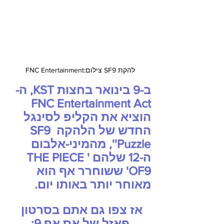
להקת SF9 צילום:FNC Entertainment
ב-9 בינואר בחצות KST, ה-
FNC Entertainment Act 
הוציא את הקליפ לסינגל  
החדש של הלהקה SF9 
'Puzzle', מהמיני-אלבום 
ה-12 שלהם 'THE PIECE 
OF9' ששוחרר אף הוא 
מאוחר יותר באותו יום.    
אז צפו גם אתם בסרטון 
פאזל של אס.אף.9: