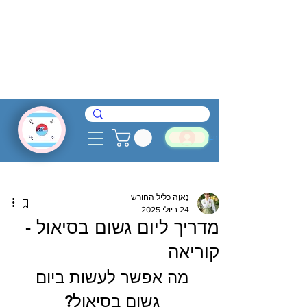
להתחבר
נָאוֶה כליל החורש
24 ביולי 2025
מדריך ליום גשום בסיאול -
קוריאה
מה אפשר לעשות ביום 
גשום בסיאול? 