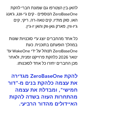
להאן-בין הצטרפו גם שמונת חברי להקת 
ZeroBaseOne הנוספים - קים ג'י-וונג, ג'אנג 
האו, סוק מת'יו, קים טאה-רה, ריקי, קים 
ג'יו-ווין, פארק גאן-ווק והאן יו-ג'ין.
כל אחד מהחברים יוצג ע"י סוכנויות שונות 
במהלך הופעתם בתוכנית. כעת 
ZeroBaseOne תנוהל על ידי WakeOne עד 
ינואר 2026 כלהקת פרוייקט זמנית, ולאחר 
מכן החברים יחזרו כל אחד לסוכנותו.
להקת ZeroBaseOne מגדירה 
את עצמה כלהקת בנים מ-"דור 
חמישי", ומבדלת את עצמה 
מהתחרות העזה בשדה להקות 
האיידולים מהדור הרביעי. 