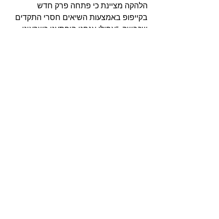
הלהקה מציינת כי פתחה פרק חדש 
בקייפופ באמצעות השיאים חסרי התקדים 
שכבשה. "אפילו אנחנו הופתענו כשראינו 
את כל השיאים האלה שקבענו", אמר 
האן-בין.
ZEROBASEONE - YOUTH IN THE SHADE - לכל האלבום
[
1
]
קיי-פופ