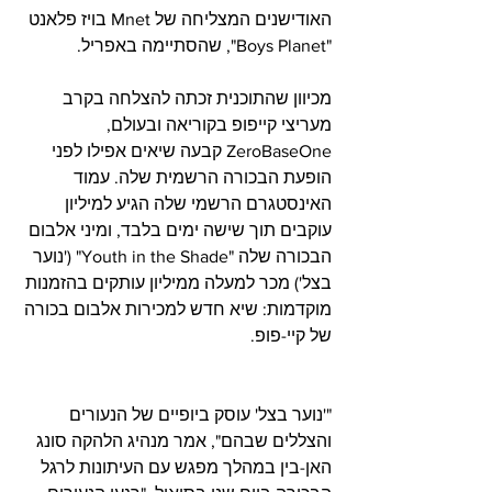
האודישנים המצליחה של Mnet בויז פלאנט 
"Boys Planet", שהסתיימה באפריל. 
מכיוון שהתוכנית זכתה להצלחה בקרב 
מעריצי קייפופ בקוריאה ובעולם, 
ZeroBaseOne קבעה שיאים אפילו לפני 
הופעת הבכורה הרשמית שלה. עמוד 
האינסטגרם הרשמי שלה הגיע למיליון 
עוקבים תוך שישה ימים בלבד, ומיני אלבום 
הבכורה שלה "Youth in the Shade" ('נוער 
בצל') מכר למעלה ממיליון עותקים בהזמנות 
מוקדמות: שיא חדש למכירות אלבום בכורה 
של קיי-פופ.
"'נוער בצל' עוסק ביופיים של הנעורים 
והצללים שבהם", אמר מנהיג הלהקה סונג 
האן-בין במהלך מפגש עם העיתונות לרגל 