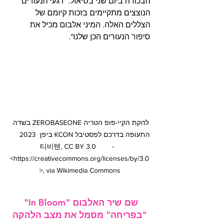
הבכורה ביום שני בסיאול. "רגעי הנעורים 
הנוצצים מתקיימים בזכות קיומם של 
הצללים האלה. המיני אלבום מכיל את 
סיפור הנעורים הכן שלנו".
להקת הקיי-פופ הטריה ZEROBASEONE בשדה 
התעופה בדרכם לפסטיבל KCON ביפן  2023     
   -       티비텐, CC BY 3.0 
<https://creativecommons.org/licenses/by/3.0
>, via Wikimedia Commons
שם שיר האלבום "In Bloom" 
"בפריחה" מסמל את מצב הלהקה