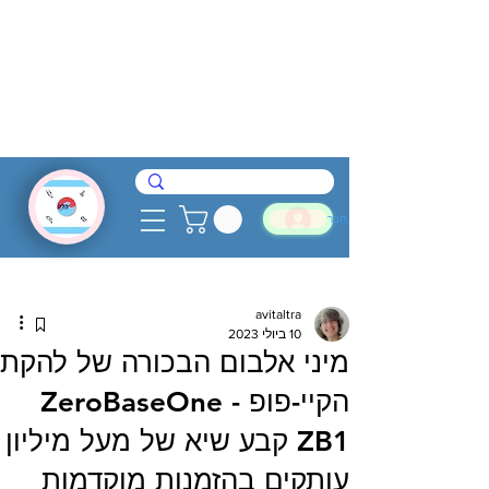
להתחבר
avitaltra
10 ביולי 2023
מיני אלבום הבכורה של להקת
הקיי-פופ ZeroBaseOne -
ZB1 קבע שיא של מעל מיליון
עותקים בהזמנות מוקדמות