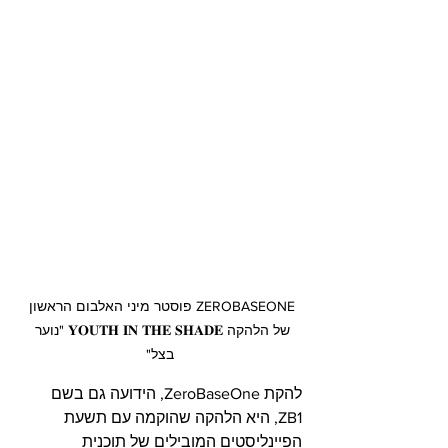
ZEROBASEONE פוסטר מיני האלבום הראשון 
של הלהקה 𝐘𝐎𝐔𝐓𝐇 𝐈𝐍 𝐓𝐇𝐄 𝐒𝐇𝐀𝐃𝐄 "נוער 
בצל"
להקת ZeroBaseOne, הידועה גם בשם 
ZB1, היא הלהקה שהוקמה עם תשעת 
הפיינליסטים המובילים של תוכנית 