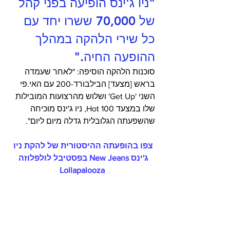
"ניו ג'ינס הופיעה בפני קהל 
של 70,000 ששרו יחד עם 
כל שירי הלהקה במהלך 
ההופעה החיה." 
סוכנות הלהקה הוסיפה: "לאחר שעמדה 
בראש [מצעד] הבילבורד-200 עם האי.פי 
השני 'Get Up' ושלוש מהרצועות המובילות 
שלו במצעד Hot 100, ניו ג'ינס מוכיחה 
שהשפעתה הגלובלית גדלה מיום ליום".
צפו בהופעתה ההיסטורית של להקת ניו 
ג'ינס New Jeans בפסטיבל לולפלוזה 
Lollapalooza