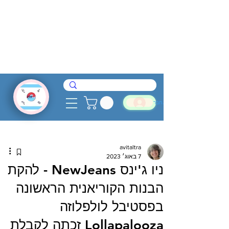
להתחבר
avitaltra
7 באוג׳ 2023
ניו ג'ינס NewJeans - להקת
הבנות הקוריאנית הראשונה
בפסטיבל לולפלוזה
Lollapalooza זכתה לקבלת