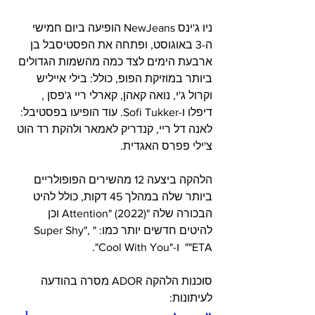
ניו ג'ינס NewJeans הופיעה ביום חמישי 
ה-3 באוגוסט, ופתחה את הפסטיסבל בן 
ארבעת הימים לצד כמה מהשמות הגדולים 
ביותר במוזיקת ​​הפופ, כולל: בילי אייליש 
וקרול ג'י, נואה קאהן, קארלי ריי ג'פסן , 
דיפלו ו-Sofi Tukker. עוד הופיעו בפסטיבל: 
לאנה דל ריי, קנדריק לאמאר ולהקת רד הוט 
צ'ילי פפרס האגדית.
הלהקה ביצעה 12 מהשירים הפופולריים 
ביותר שלה במהלך 45 דקות, כולל להיט 
הבכורה שלה "Attention" (2022) וכן 
להיטים חדשים יותר כמו: "Super Shy", 
"ETA"  ו-"Cool With You". 
סוכנות הלהקה ADOR מסרה בהודעה 
לעיתונות: 