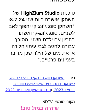
סוכנות HighZium Studio של 
השחקן אישרה ביום שני 8.7.24:
"השחקן סונג ג'ונג קי יהפוך לאב 
לשניים. סונג ג'ונג-קי ואשתו 
בהריון עם ילדם השני. מסובך 
עבורנו להגיב לגבי עיתוי הלידה 
או את מינו של הילד שכן מדובר 
בעניינים פרטיים."
כזכור, 
השחקן סונג ג'ונג-קי הודיע כי נישא 
לשחקנית הבריטית קייטי לואיז סונדרס 
בינואר
 2023
, 
ו
בנם הראשון נולד ביוני 2023
.
מקור: סומפי, NDTV
שיהיה במזל טוב!