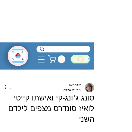
להתחבר
avitaltra
9 ביולי 2024
סונג ג'ונג-קי ואישתו קייטי
לואיז סונדרס מצפים לילדם
השני