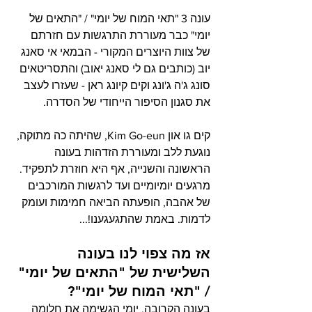
עונה 3 "תאי המוח של יומי" / "התאים של 
יומי" כבר מעוררת התרגשות עם חזרתם 
של צוות היוצרים המקורי - הבמאי אי סאנג 
יוב (כותבים גם לי סאנג יאוב) והתסריטאים 
סונג ג'ה ג'ונג וקים קיונג ראן - שעזרו לעצב 
את סגנון הסיפור הייחודי של הסדרה.
קים גו און Kim Go-eun, שהיתה כה מתוקה, 
נוגעת ללב ומעוררת הזדהות בעונה 
הראשונה והשנייה, אף היא חוזרת לתפקיד. 
מרגעים יומיומיים ועד לרגשות המורכבים 
של אהבה, הופעתה הביאה חמימות ועומק 
לדמות. באמת שהתגעגענו!...
אז מה צפוי לנו בעונה 
השלישית של "התאים של יומי" 
/ "תאי המוח של יומי"?
בעונה הקרובה, יומי הגשימה את חלומה 