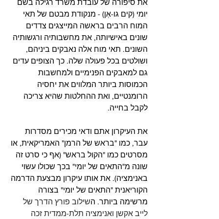
את סיפורה של עובדת משרד רגילה בשם 
יומי (קים גו-אְן) - מנקודת מבטם של תאי 
המוח הרבים בראשה המייצגים צדדים 
שונים באישיותה, את מחשבותיה ורגשותיה 
השונים. תאי מוח אלה נאבקים ביניהם, 
ושולטים בכל פעולה שלה. כך הצופים עדים 
גם למאבקים הפנימיים ולמחשבות 
הכמוסות ביותר המלווים את יחסיה 
הרומנטיים, ואת ההחלטות שהיא צריכה 
לקבל בחייה. 
את העיקרון אתם ודאי מכירים מסדרות 
עבר, כמו "בראש של הרמן" האמריקאית, או 
מסרטים כמו "הקול בראש" (אף כי סרט זה 
שונה מ"התאים של יומי" בכך שכולו עשוי 
באנימציה). את אותו עיקרון מבצעת הדרמה 
הקוריאנית "התאים של יומי" בצורה 
מרשימה ביותר. ה
שילוב פורץ הדרך של 
לייב אקשן ואנימציה תלת-ממדית זכה 