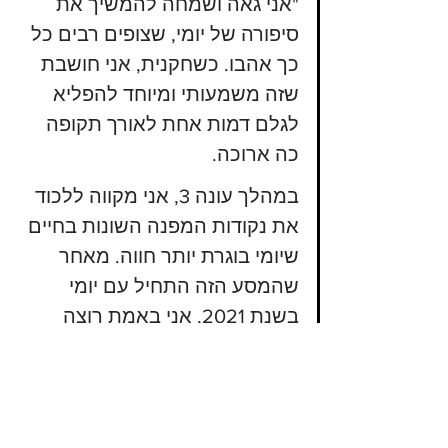
"אני גאה ושמחה להמשיך את 
סיפורה של יומי, שצופים רבים כל 
כך אהבו. כשחקנית, אני חושבת 
שזה משמעותי ומיוחד להפליא 
לגלם דמות אחת לאורך תקופה 
כה ארוכה.
במהלך עונה 3, אני מקווה ללכוד 
את נקודות המפנה השונות בחיים 
שיומי בוגרת יותר חווה. מאחר 
שהמסע הזה התחיל עם יומי 
בשנת 2021, אני באמת רוצה 
להביא אותו לסיום משמעותי."
העונה 3 של "Yumi's Cells" צפויה לעלות 
לשידור במחצית הראשונה של 2026 ב-