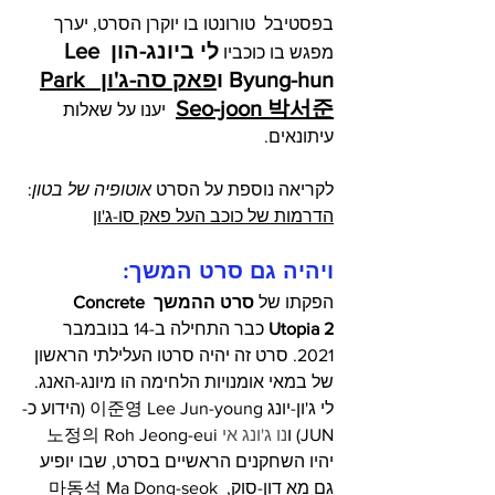
בפסטיבל  טורונטו בו יוקרן הסרט, יערך 
לי ביונג-הון Lee 
מפגש בו כוכביו 
Byung-hun ו
פאק סה-ג'ון  Park 
Seo-joon 박서준
 יענו על שאלות 
עיתונאים.
לקריאה נוספת על הסרט 
אוטופיה של בטון
: 
הדרמות של כוכב העל פאק סו-ג'ון
ויהיה גם סרט המשך:
הפקתו של 
סרט ההמשך Concrete 
Utopia 2
 כבר התחילה ב-14 בנובמבר 
2021. סרט זה יהיה סרטו העלילתי הראשון 
של במאי אומנויות הלחימה הו מיונג-האנג. 
לי ג'ון-יונג 이준영 
Lee Jun-young
 (הידוע כ-
JUN)
ו
נו ג'ונג אי
의
정
노
 Roh Jeong-eui 
יהיו השחקנים הראשיים בסרט, שבו יופיע 
גם מא דון-סוק,  
Ma Dong-seok 
석
동
마