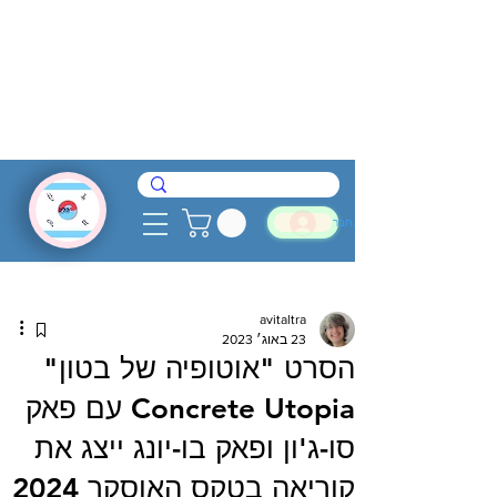
להתחבר
avitaltra
23 באוג׳ 2023
הסרט "אוטופיה של בטון"
Concrete Utopia עם פאק
סו-ג'ון ופאק בו-יונג ייצג את
קוריאה בטקס האוסקר 2024