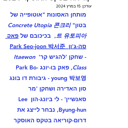
עודכן:
15 במרץ 2024
מותחן האסונות "אוטופייה של 
בטון" 
Concrete Utopia 콘크리
트 유토피아
,  בכיכובם של 
פאק 
סה-ג'ון  Park Seo-joon 박서준
- שחקן 'להגיש קר' 
Itaewon 
Class,
 פאק בו-יונג Park Bo-
young 박보영 - גיבורת דו בונג 
סון האדירה ושחקן 'מר 
סאנשיין' - לי ביונג-הון Lee 
Byung-hun, נבחר לייצג את 
דרום-קוריאה בטקס האוסקר 