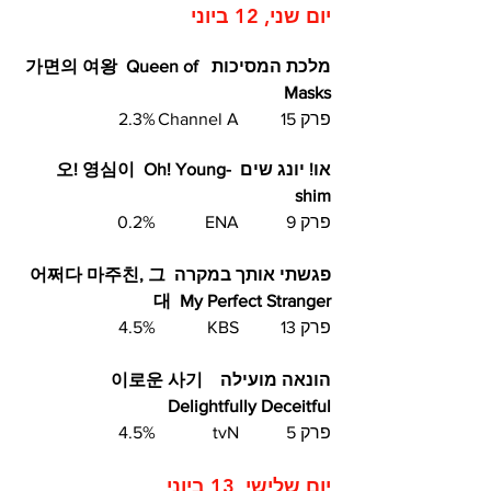
יום שני, 12 ביוני 	
מלכת המסיכות  가면의 여왕  Queen of 
Masks  
פרק 15	 Channel A	2.3%
או! יונג שים  오! 영심이  Oh! Young-
shim 
פרק 9	 ENA  	0.2%
פגשתי אותך במקרה  어쩌다 마주친, 그
대  My Perfect Stranger  
פרק 13	 KBS  	4.5%
הונאה מועילה  이로운 사기  
Delightfully Deceitful 	
פרק 5	 tvN		4.5%	
יום שלישי, 13 ביוני 	