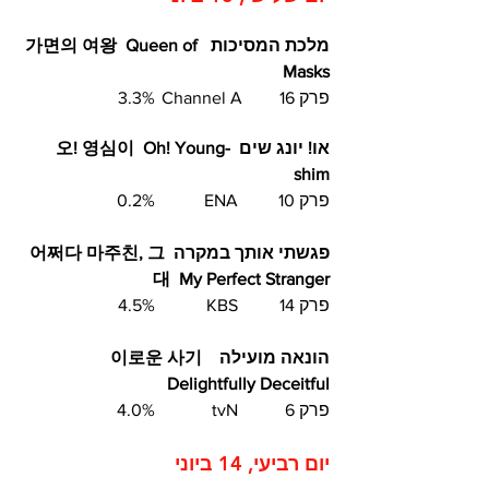
מלכת המסיכות  가면의 여왕  Queen of 
Masks  
פרק 16	Channel A	3.3%
או! יונג שים  오! 영심이  Oh! Young-
shim 
פרק 10	 ENA  	 0.2%
פגשתי אותך במקרה  어쩌다 마주친, 그
대  My Perfect Stranger  
פרק 14	 KBS  	4.5%
הונאה מועילה  이로운 사기  
Delightfully Deceitful 	
פרק 6	 tvN		4.0%	
יום רביעי, 14 ביוני 	