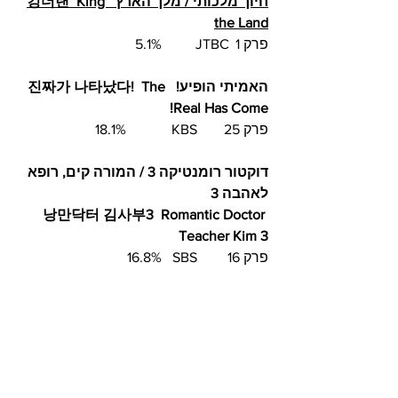
חיוך מלכותי / מלך הארץ  킹더랜  King 
the Land
פרק 1	 JTBC	   5.1%	
האמיתי הופיע!  진짜가 나타났다!  The 
Real Has Come!
פרק 25	KBS		 18.1%	
דוקטור רומנטיקה 3 / המורה קים, רופא 
לאהבה 3
낭만닥터 김사부3  Romantic Doctor 
Teacher Kim 3
פרק 16	SBS  	16.8%	
נתראה בגלגול ה-19  이번 생도 잘 부탁
해  See You in My 19th Life
פרק 1	 tvN		4.3%
יום ראשון, 18 ביוני 	