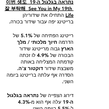
נתראה בגלגול ה-19 이번 생도 
잘 부탁해  See You in My 19th 
Life
 התחילו את שידוריהן 
ברייטינג יפה עבור שידור בכורה. 
רייטינג הפתיחה של 5.1% של 
הדרמה 
חיוך מלכותי / מלך 
הארץ
 גבוה מרייטינג שידור 
הבכורה של 4.9% לו זכתה 
קודמתה המצליחה באותה 
משבצת שידור 
דוקטור צ'ה
. 
הסדרה אף עלתה ברייטינג ביומה 
השני. 
דירוג הצפייה של 
נתראה בגלגול 
ה-19
 עלה אף הוא מ-4.3% 
ל-5.5% ביומה השני.