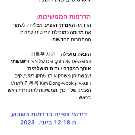
הדרמות הממשיכות: 
הדרמה 
האמיתי הופיע
, מצליחה לשמור 
את מקומה כמובילת הרייטינג למרות 
המתחרות החדשות.
הונאה מועילה
  이로운 사기  
Delightfully Deceitful של tvN ו-"
פגשתי 
אותך במקרה / זרים מושלמים
", 
שבשתיהן משחק אותו שחקן ראשי, קים 
דונג-אוק 김동욱 Kim Dong-wook ("את/ה 
האביב שלי" וכו'), ממשיכות להתחרות ראש 
בראש. 
דירוגי צפייה בדרמות בשבוע 
ה-12-18 ביוני,  2023