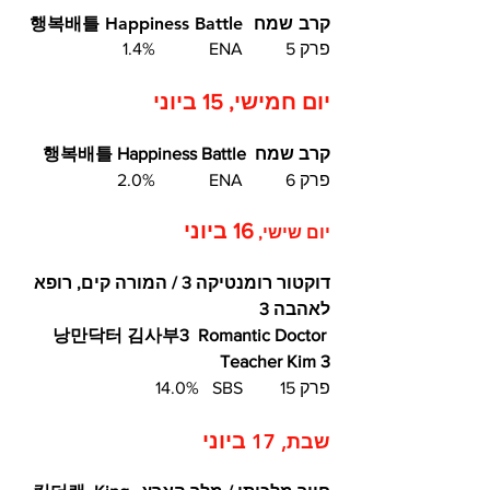
קרב שמח  행복배틀 Happiness Battle 
פרק 5	ENA  	 1.4%
יום חמישי, 15 ביוני
קרב שמח  행복배틀 Happiness Battle   
פרק 6	ENA  	2.0%
16 ביוני
יום שישי, 
דוקטור רומנטיקה 3 / המורה קים, רופא 
לאהבה 3
낭만닥터 김사부3  Romantic Doctor 
Teacher Kim 3
פרק 15	SBS  	14.0%	
ביוני
שבת, 17 