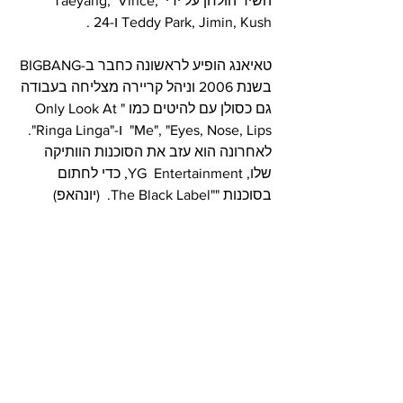
השיר הולחן על ידי Taeyang,  Vince, 
Teddy Park, Jimin, Kush ו-24 .
טאיאנג הופיע לראשונה כחבר ב-BIGBANG 
בשנת 2006 וניהל קריירה מצליחה בעבודה 
גם כסולן עם להיטים כמו "Only Look At 
Me", "Eyes, Nose, Lips"  ו-"Ringa Linga".  
לאחרונה הוא עזב את הסוכנות הוותיקה 
שלו, YG  Entertainment, כדי לחתום 
בסוכנות ""The Black Label.  (יונהאפ)