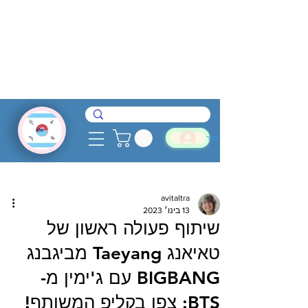
להתחבר
avitaltra
13 בינו׳ 2023
שיתוף פעולה ראשון של
טאיאנג Taeyang מביגבנג
BIGBANG עם ג'ימין מ-
BTS: צפו בקליפ המשותף!