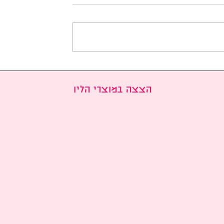
יה של דרמות
ג'י צ'אנג אוק wookie לקט
ופולריות בקוריאה
דרמות /סרטים 2008-2026
בחודש ינואר 2026: הסדרות
הצצה במוצרי הליו
רשתות הטלוויזיה
ה