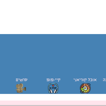
ה
אוכל קוריאני
קיי-פופ
סרטים