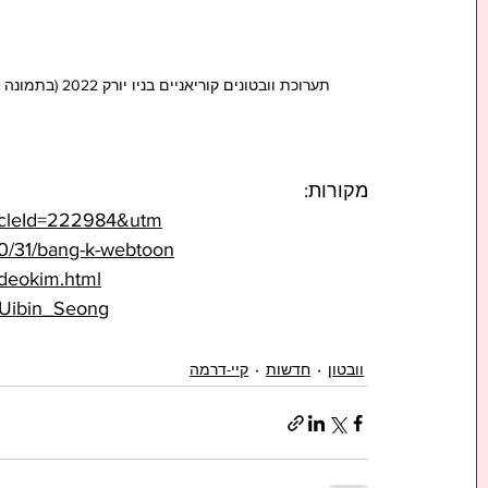
תערוכת וובטונים קוריאניים בניו יורק 2022 (בתמונה הקיי-וובטונס משמאל לימין: נבילרה, יופי אמיתי, השרוול האדום)
מקורות:
ticleId=222984&utm
10/31/bang-k-webtoon
deokim.html
t_Uibin_Seong
וובטון
חדשות
קיי-דרמה