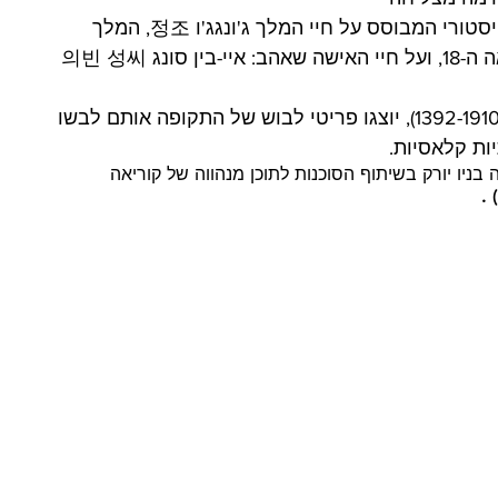
השרוול האדום "The Red Sleeve" רומן היסטורי המבוסס על חיי המלך ג'ונגג'ו 정조, המלך 
ע"מ להבין את חיי החצר בשושלת ג'וסון (1392-1910), יוצגו פריטי לבוש של התקופה אותם לבשו 
יות קלאסיות.
בניו יורק בשיתוף הסוכנות לתוכן מנהווה של קוריאה 
. 