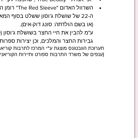
ה-22 של שושלת ג'וסון ששלט בסוף המאה ה-18, ועל חיי האישה שאהב: איי-בין סונג 의빈 성씨
(או בשם הולדתה: 
סונג דוק-אים). 
גבירות החצר והמלכים, וכן יצירות ספרות
תערוכת הוובטונס מוצגת ע"י המרכז לתרבות קוריאה 
(ענפים של משרד התרבות ספורט ותיירות הקוריאני) 