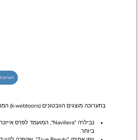
תערוכת ק
בתערוכה מוצגים הוובטונים (k-webtoons) המובילים של קוריאה:
נבילרה "Navillera", המועמ
ביותר.
יופי אמיתי "True Beauty", שהפכה לקיי-דרמה מצליחה