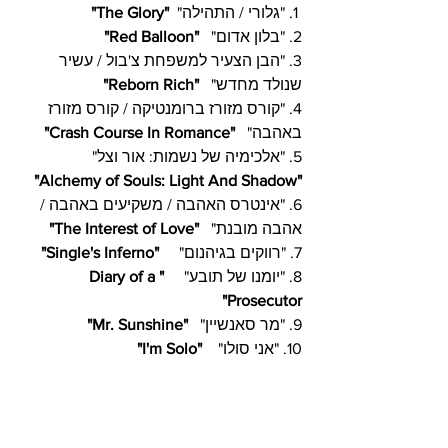
 1. "גלורי / התהילה"  
"
The Glory
" 
2. "בלון אדום"   
"Red Balloon"
3. "הבן הצעיר למשפחת צ'בול / עשיר 
שנולד מחדש"   
"
Reborn Rich
"
4. "קורס מזורז ברומנטיקה / קורס מזורז 
באהבה"   
"Crash Course In Romance"
5. "אלכימיה של נשמות: אור וצל"     
" 
Alchemy of Souls: Light And Shadow
"
6. "אינטרס האהבה / משקיעים באהבה / 
אהבה מובנת"   
"The Interest of Love"
7. "
רווקים בגיהנום
"     
"
Single's Inferno
" 
8. "יומנו של תובע"     
"Diary of a 
Prosecutor"
9. "מר סאנשיין"   
"
Mr. Sunshine
"
10. "אני סולו"    
"I'm Solo"