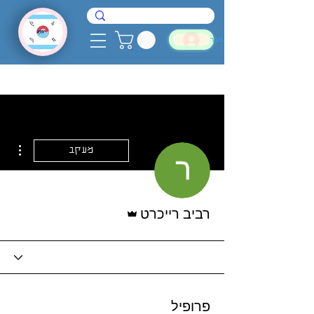
להתחבר
ions
מעקב
אדמין
רביב רייכרט
פרופיל