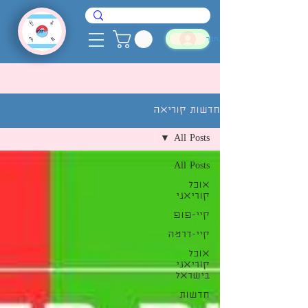
להתחבר
חדשות קוריאה
All Posts
All Posts
אוכל
קוריאני
קיי-פופ
קיי-דרמה
אוכל
קוריאני
בישראל
חדשות