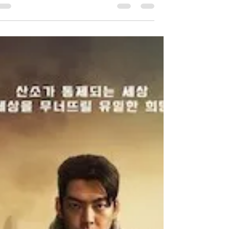
הדרמה שיצרה מיני-שערוריה
והשטחית במבט ראשון 'בו
רה! דבורה' מעניקה תובנות
מעניינות על אהבה
שידורי הדרמה הקוריאנית "בורה, דבורה!" של
ENA הסתיימו בקוריאה, וזוהי הזדמנות מצויינת
לסיכום הסדרה. תמצית העלילה: בדרמה "בו רה
דבורה!" יון...