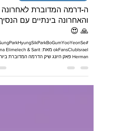
4 במאי 2025
מועדוני מעריצי הגל הקוריאני בישראל
ה-דרמה המדוברת לאחרונה
והאחרונה בינתיים עם הנסיך
🙏 😍
iSungParkHyungSikParkBoGumYooYeonSe
okFansClubIsrael מאת: Elimelech & Sarit
Herman פאק היונג שיק הדרמה המדוברת ביו
בזמן האחרון...