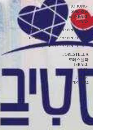
JO JUNG-
SUK 조정
석 ISRAEL
FANS
מועדוני-מעריצי-שחקנים-קוריאנים
מועדוני-מעריצי-זמרים-קוריאנים
מועדוני-מעריצי-להקות-קוריאניות
FORESTELLA
포레스텔라
ISRAEL
FANS
טיולים
בקוריאה