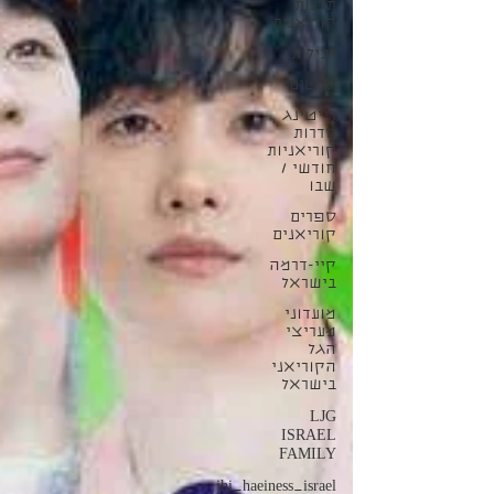
תרבות
קוריאנית
רכילות
סרטים
רייטינג
סדרות
קוריאניות
חודשי /
שבו
ספרים
קוריאנים
קיי-דרמה
בישראל
מועדוני
מעריצי
הגל
הקוריאני
בישראל
LJG
ISRAEL
FAMILY
jhi_haeiness_israel