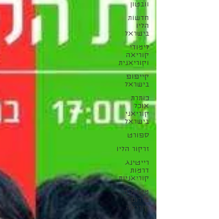
וובטון
חדשות
הליו
בישראל
לימודי
קוריאה
וקוריאנית
קייפופ
בישראל
כותרת
אוכל
קוריאני
בישראל
ספורט
זרקור הליו
רייטינג
דרמות
קוריאניות
מטיילים
בדרום
קוריאה