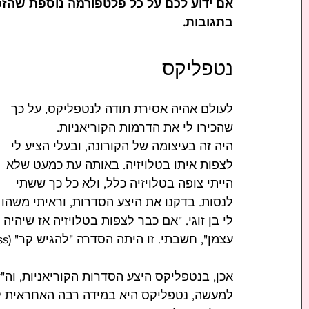
אם ידוע לכם על כל פלטפורמה נוספת שהזכרת
בתגובות. 
נטפליקס
לעולם אהיה אסירת תודה לנטפליקס, על כך 
שהכירו לי את הדרמות הקוריאניות.
היה זה בעיצומה של הקורונה, ובעלי הציע לי 
לצפות איתו בטלויזיה. באותה עת כמעט שלא 
הייתי צופה בטלויזיה כלל, ולא כל כך ששתי 
לנסות. בדקנו את היצע הסדרות, וראיתי משהו 
לי בן זוגי. "אם כבר לצפות בטלויזיה אז שיהיה
עצמן", חשבתי. זו היתה הסדרה "להגיש קר" (Itaewon Class), ומאז לא היתה דרך חזרה...
אכן, בנטפליקס היצע הסדרות הקוריאניות, וה"זר
למעשה, נטפליקס היא במידה רבה האחראית לגל