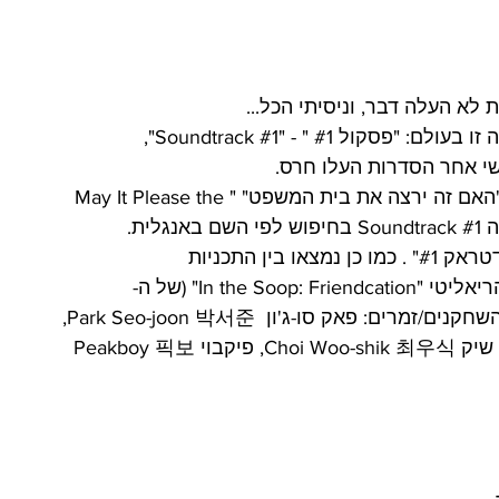
לא העלה דבר, וניסיתי הכל...
זו בעולם: "פסקול 
#1
 " - "Soundtrack 
#1
", 
בניסיון נוסף כבר מצאתי דרמה אחת (חדשה): "האם זה ירצה את בית המשפט" "May It Please the 
#1
 בחיפוש לפי השם באנגלית. 
דטראק 
#1
" . כמו כן נמצאו בין התכניות 
החדשות:"הצוערים" - "Rookie Cops", ותכנית הריאליטי "In the Soop: Friendcation" (של ה-
WOOGA SQUAD, הלא היא קבוצת החברים השחקנים/זמרים: פאק סו-ג'ון  Park Seo-joon 박서준, 
פאק היונג שיק Park Hyung-sik 박형식, צ'וי וו שיק Choi Woo-shik 최우식, פיקבוי Peakboy 픽보