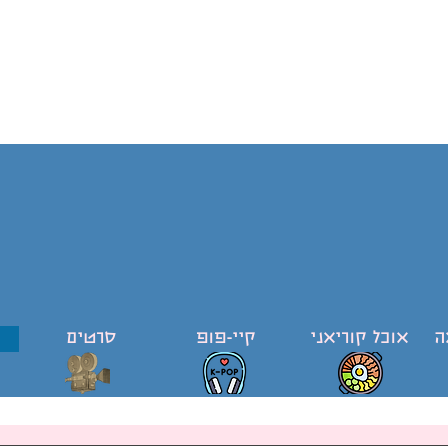
ה
אוכל קוריאני
קיי-פופ
סרטים