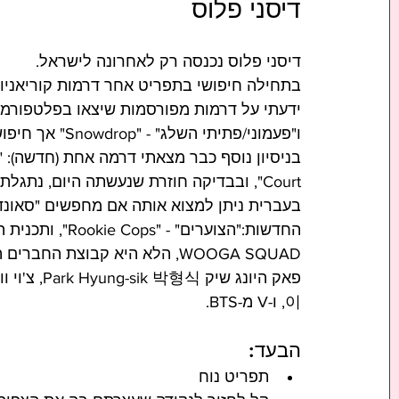
דיסני פלוס
דיסני פלוס נכנסה רק לאחרונה לישראל.
בתחילה חיפושי בתפריט אחר דרמות קוריאניות 
ידעתי על דרמות מפורסמות שיצאו בפלטפורמה 
ו"פעמוני/פתיתי השלג" - "Snowdrop" אך חיפושי אחר הסדרות העלו חרס.
Court", ובבדיקה חוזרת שנעשתה היום, נתגלתה Soundtrack 
בעברית ניתן למצוא אותה אם מחפשים "סאונ
이, ו-V מ-BTS.
הבעד:
תפריט נוח