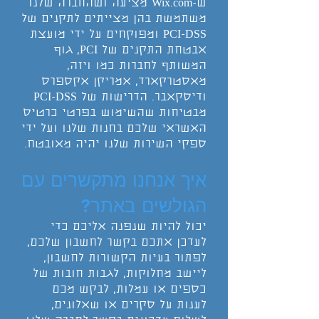
ש-Wix.com מציעה ושהחברה שלנו
משתמשת בהן מצייתים לתקנים של
PCI-DSS ומפוקחים על ידי מועצת
אבטחת התקנים של PCI, גוף
המשותף לחברות כמו ויזה,
מאסטרקארד, אמריקן אקספרס
ודיסקאבר. הדרישות של PCI-DSS
מבטיחות שהשימוש בפרטי כרטיס
האשראי שלכם בחנות שלנו ועל ידי
ספקי השירות שלנו יהיה מאובטח.
איך אנחנו מתקשרים עם
הגולשים באתר?
יכול להיות שנפנה אליכם כדי
לעדכן אתכם בקשר לחשבון שלכם,
לפתור בעיות הקשורות לחשבון,
ליישב מחלוקות, לגבות חובות של
כספים או עמלות, לבקש מכם
לענות על סקרים או שאלונים,