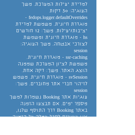
למדידת יעילות המערכת. משך
העוגיה: 30 דקות
fedops.logger.defaultOverrides -
מוגדרת חיונית. משמשת למדידת
יציבות/יעילות. משך: 12 חודשים
hs - מוגדרת חיונית ומשמשת
לצורכי אבטחה. משך העוגיה:
session
ssr-caching - מוגדרת חיונית.
משמשת לציון המערכת שממנה
הוצג האתר. משך: דקה אחת.
svSession - מוגדרת חיונית. משמש
לזיהוי חברי אתר מחוברים. משך:
session
עוגיות אתר Booking נשמרות למשך
מספר ימים. אם תבצעו הזמנה
באתר Booking דרך התוסף שלנו,
אנו עשויים לקבל עמלה על הזמנה
זו.