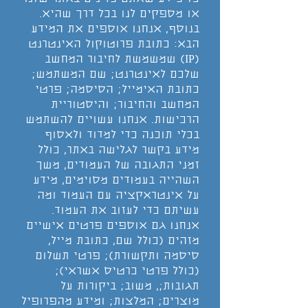
או מספקים לנו בכל דרך שהיא.
בנוסף, אנחנו אוספים את המידע
הבא: כתובת פרוטוקול האינטרנט
(IP) שמשמשת לחיבור המחשב
שלכם לאינטרנט; שם המשתמש;
כתובת האימייל; הסיסמה; פרטי
המחשב והחיבור; והיסטוריית
הרכישות. אנחנו עשויים להשתמש
בכלי תוכנה כדי למדוד ולאסוף
מידע בקשר לגלישה באתר, כולל
זמני התגובה של העמודים, משך
השהייה בעמודים מסוימים, מידע
על אינטראקציה עם העמוד ומה
עשיתם כדי לעזוב את העמוד.
אנחנו גם אוספים פרטים אישיים
מזהים (כולל שם, כתובת מייל,
סיסמה ותקשורת); פרטי תשלום
(כולל פרטי כרטיס אשראי);
תגובות;, משוב; ביקורות על
מוצרים; המלצות; ומידע מהפרופיל