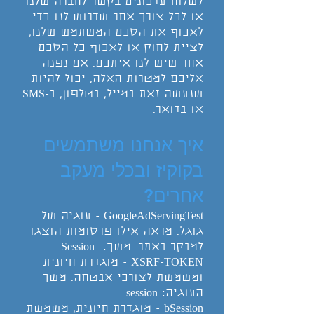
לשלוח עדכונים בקשר לחברה שלנו
או לכל צורך אחר שדרוש לנו כדי
לאכוף את הסכם המשתמש שלנו,
לציית לחוק או לאכוף כל הסכם
אחר שיש לנו איתכם. אם נפנה
אליכם למטרות האלה, יכול להיות
שנעשה זאת במייל, בטלפון, ב-SMS
או בדואר.
איך אנחנו משתמשים
בקוקיז ובכלי מעקב
אחרים?
GoogleAdServingTest - עוגיה של
גוגל. מראה אילו פרסומות הוצגו
למבקר באתר. משך: Session
XSRF-TOKEN - מוגדרת חיונית
ומשמשת לצורכי אבטחה. משך
העוגיה: session
bSession - מוגדרת חיונית, משמשת