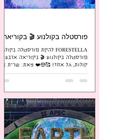
פורסטלה בקולנוע 🎬 בקוריאה
FORESTELLA להקת פורסטלה בקולנו
פורסטלה בקולנוע 🎬 בקוריאה ארבעה
קולות, גל אחד! 🥰😍❤️ מאת: שרית צור
מייסדת ומנהלת מועדון המעריצים
#FORESTELLA_포레스텔라
_ISRAEL_FANS החל מתאריך: 19
בנובמבר 2025, יוקרן בבתי הקולנוע
בקוריאה הסרט "Forestella: The Wave"
"הגל האחרון שמרעיד את לבך" הסרט
"Forestella: The Wave in Cinema", המ
את סיבוב ההופעות הארצי "2025
Forestella Concert THE WAVE" של לה