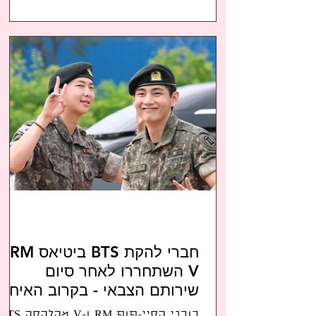
בהודעה...
חברי להקת BTS ביטיא
V השתחררו לאחר סיום
שירותם הצבאי - בקרוב האיחוד
כוכבי הקיי-פופ RM ו-V מהלהקה TS