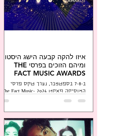
איזו להקה קבעה הישג היסטורי
ומיהם הזוכים בפרסי THE
FACT MUSIC AWARDS
2024 - TMA 2024
ב-7-8 בספטמבר, נערך טקס פרסי
המוסיקה פאקט 2024 -The Fact Music
Awards באצטדיון כיפת Kyocera
באוסקה, יפן. זוהי הפעם הראשונה
שאירוע זה נערך...