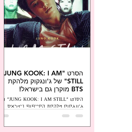
הסרט "JUNG KOOK: I AM
STILL" של ג'ונגקוק מלהקת
BTS מוקרן גם בישראל!
הקרנות בודדות בספטמבר -
הסרט "JUNG KOOK: I AM STILL"
קישור לכרטיסים
ג'ונגקוק מלהקת הקייפופ ביטיאס
BTS יוקרן בבתי הקולנוע בישראל תיאו
הסרט של ג'ונגקוק מתוך עמוד הסרט:
"אני...