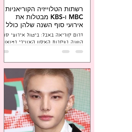
רשתות הטלוייזיה הקוריאניות
MBC ו-KBS מבטלות את
אירועי סוף השנה שלהן כולל
חגיגות הקייפופ וטקסי פרסי
דרום קוריאה באבל: ביטול אירועי סוף
הדרמה והמוסיקה לשנת 2024
השנה בעקבות האסון האווירי במואן
רשתות הטלוייזיה הקוריאניות MBC ו-
KBS מבטלות את אירועי סוף השנה
שלהן...