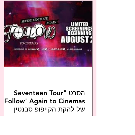
הסרט "Seventeen Tour
Again to Cinemas"
של להקת הקייפופ סבנטין
בישראל! הקרנות בודדות
הסרט "Seventeen Tour 'Follow' Again to
באוגוסט - קישור לכרטיסים
Cinemas" שמציג את סיבוב ההופעות
"Follow Again" של להקת הקייפופ