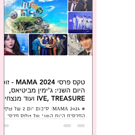
טקס פרסי MAMA 2024 - זוכי
היום השני: ג'ימין מביטיאס,
IVE, TREASURE ועוד מנצחים
בגדול; צפו בהופעות נבחרות
# MAMA 2024: סיכום יום 2 של טקס
של ברונו מארס עם רוזה ושל
הפרסים היום השני של טקס פרסי
זמרי קייפופ נוספים, וברשימת
MAMA 2024, אחד האירועים המרכזיים
הזוכים המלאה
בעולם המוזיקה הקוריאנית, שבו כמה