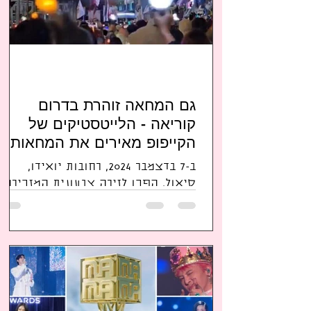
גם המחאה זוהרת בדרום
קוריאה - הלייטסטיקים של
הקייפופ מאירים את המחאות
בסיאול בעידן חדש של ביטוי
ב-7 בדצמבר 2024, רחובות יואידו,
דמוקרטי
סיאול, הפכו לזירה צבעונית המזכירה
הופעת קייפופ, כאשר כ-150,000
מפגינים התאספו כדי להביע את
התנגדותם ל...