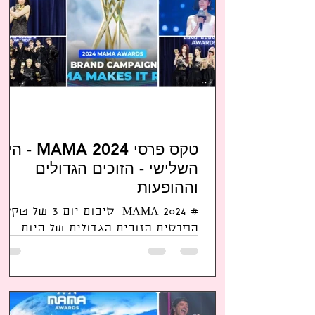
טקס פרסי MAMA 2024 - 
השלישי - הזוכים הגדולים
וההופעות
# MAMA 2024: סיכום יום 3 של טקס
הפרסים הזוכים הגדולים של היום
השלישי והאחרון הם ללא ספק סבנטין
ואספה; צפו בהופעות נבחרות
וברשימת הזוכים...