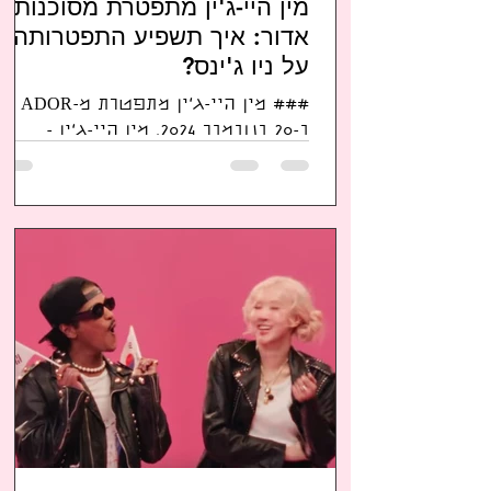
מין היי-ג'ין מתפטרת מסוכנות
אדור: איך תשפיע התפטרותה
על ניו ג'ינס?
### מין היי-ג'ין מתפטרת מ-ADOR
ב-20 בנובמבר 2024, מין היי-ג'ין -
המפיקה המוזיקלית והמנהלת
האמנותית המיתולוגית של להקת
הקייפופ ניו ג'ינס...