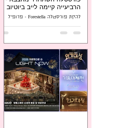
הרביעייה קיימה לייב ביוטיוב
ביום שחרורו. בקרוב שיר חדש
להקת פורסטלה Forestella - פרופיל
ואלבום חדש