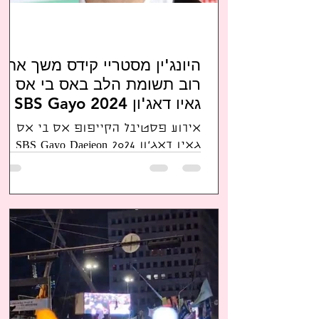
היונג'ין מסטריי קידס משך את
רוב תשומת הלב באס בי אס
גאיו דאג'ון 2024 SBS Gayo
Daejeon
אירוע פסטיבל הקייפופ אס בי אס
גאיו דאג'ון 2024 SBS Gayo Daejeon
התקיים ביום חג המולד ב-Inspire Arena
באינצ'און. מנחי האירוע היו דויונג...