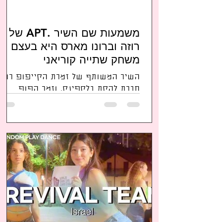
משמעות שם השיר .APT של
רוזה וברונו מארס היא בעצם
משחק שתייה קוריאני
השיר המשותף של זמרת הקייפופ רוזה
חברת להקת בלקפינק, וזמר הפופ
האמריקני ברונו מארס זכה להצלחה
בינלאומית. הסינגל הגיע למעל 100
מיליון...