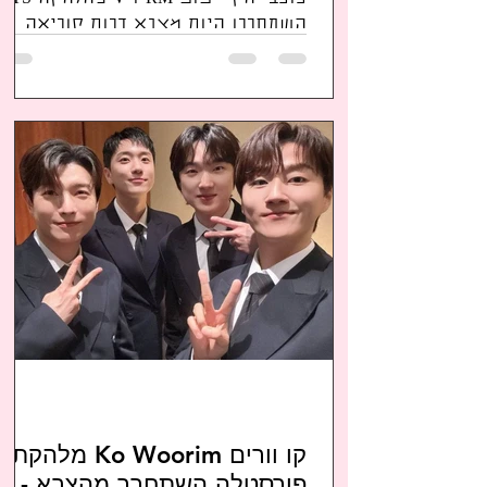
השתחררו היום מצבא דרום קוריאה
לאחר שמילאו את שירותם הצבאי.
כוכבי הקיי-פופ RM ו-V מלהקת
ביטיאס השתחררו...
קו וורים Ko Woorim מלהקת
פורסטלה השתחרר מהצבא -