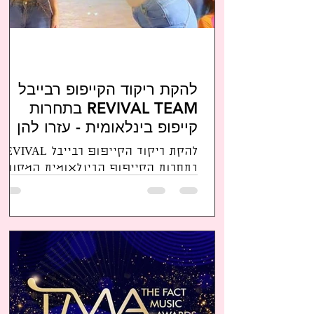
להקת ריקוד הקייפופ רבייבל
REVIVAL TEAM בתחרות
קייפופ בינלאומית - עזרו להן
לנצח
להקת ריקוד הקייפופ רבייבל EVIVAL
בתחרות הקייפופ הבינלאומית המקוונת
בוונג'ו בקוריאה: קרנבל הריקוד של
וונג'ו WONJU DANCING CARNIVAL...