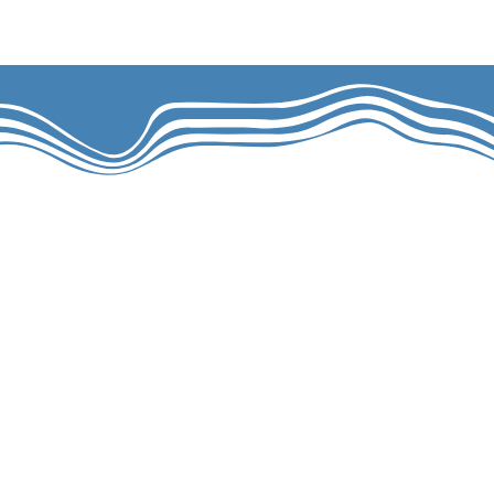
צרו קשר
הליו
הגל הקוריאני~