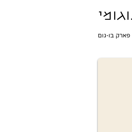
גומי
פארק בו-גום