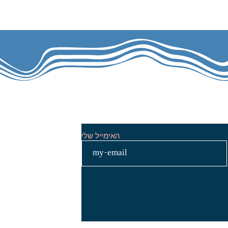
טר
האימייל שלי