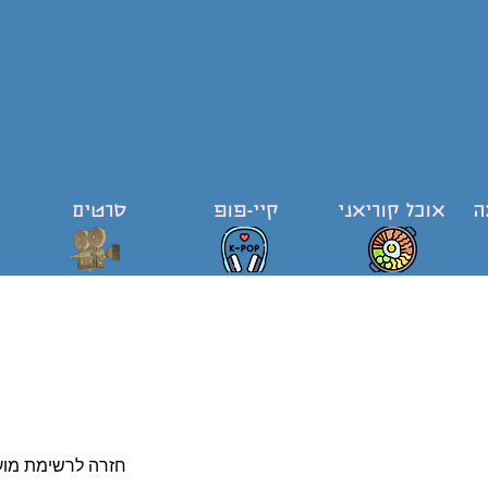
ה
אוכל קוריאני
קיי-פופ
סרטים
< חזרה לרשימת מוע