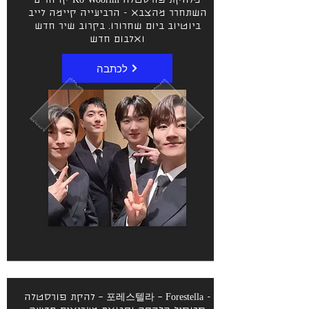
קו וורים Ko Woorim מלהקת פורסטלה
השתחרר מהצבא - הרביעייה קיימה לייב
ביוטיוב ביום שחרורו. בקרוב שיר חדש
ואלבום חדש
לכתבה
להקת פורסטלה – 포레스텔라 – Forestella -