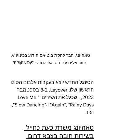
טאהיונג, חבר להקת ביטיאס הידוע בכינויו V, 
חוזר אלינו עם הסינגל החדש ‘FRI(END)S’
הסינגל החדש יוצא בעקבות אלבום הסולו 
הראשון שלו, Layover, ב-8 בספטמבר 
2023, , שכלל את השירים: "Love Me 
Again", "Rainy Days" ו-"Slow Dancing", 
ועוד.
טאהיונג משרת כעת כחייל 
בשירות חובה בצבא דרום 