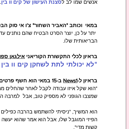
אנשים שמו לב ל
סצנת העישון של קים וו בין
 
במאי  וכותב "האביר השחור" צ'ו אי סוק ה
יתר על כן, יוצר הסרט הבטיח שהם נותנים עדי
הבריאותית שלו.    
בראיון לכלי התקשורת הקוריאני 
אילגאן ספו
"לא יכולתי לתת לשחקן קים וו בין
בראיון ל-
News1
 ב-15 במאי הוא חשף פרטים לגבי העבודה עם קים וו בין:
"הוא שקל איזו עבודה לקבל לאחר שהחלים ממ
שמצבו הגופני לא מספיק טוב, אבל  למרבה המזל
הוא המשיך, "ניסיתי להשתמש בהרבה כפילים ש
הפיזי המוגבל שלו, אבל הוא אמר שהוא יעשה א
קשות מדי".      