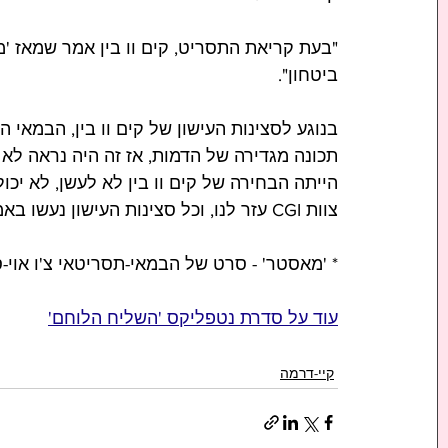
"בעת קריאת התסריט, קים וו בין אמר שמאז '
ביטחון".     
בנוגע לסצינות העישון של קים וו בין, הבמאי הס
תכונה מגדירה של הדמות, אז זה היה נראה לא ל
הייתה הבחירה של קים וו בין לא לעשן, לא יכו
צוות CGI עזר לנו, וכל סצינות העישון נעשו באמצעות אפקטים מיוחדים".
* 'מאסטר' - סרט של הבמאי-תסריטאי צ'ו אוי-סוק משנת 2016 בו שי
עוד על סדרת נטפליקס 'השליח הלוחם'
קיי-דרמה