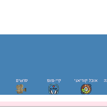
ה
אוכל קוריאני
קיי-פופ
סרטים