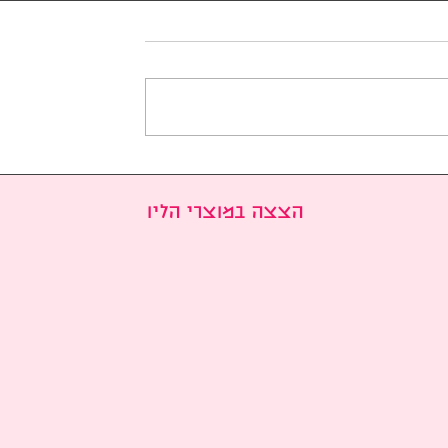
יה של דרמות
ג'י צ'אנג אוק wookie לקט
ופולריות בקוריאה
דרמות /סרטים 2008-2026
בחודש ינואר 2026: הסדרות
הצצה במוצרי הליו
רשתות הטלוויזיה
ה