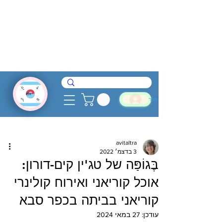
להתחבר
avitaltra
3 בדצמ׳ 2022
בֶּגוֹפַּה של טג'ין קים-דורון:
אוכל קוריאני ואירוח קולינרי
קוריאני בביתה בכפר סבא
עודכן:
27 במאי 2024