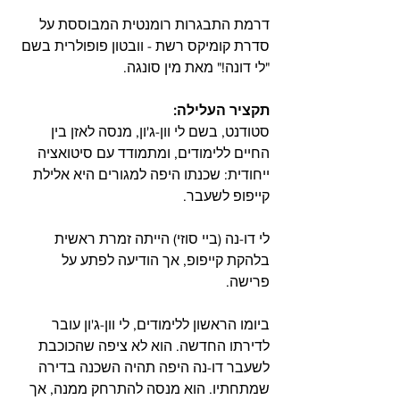
דרמת התבגרות רומנטית המבוססת על 
סדרת קומיקס רשת - וובטון פופולרית בשם 
"לי דונה!" מאת מין סונגה.
תקציר העלילה: 
סטודנט, בשם לי וון-ג'ון, מנסה לאזן בין 
החיים ללימודים, ומתמודד עם סיטואציה 
ייחודית: שכנתו היפה למגורים היא אלילת 
קייפופ לשעבר.
לי דו-נה (ביי סוזי) הייתה זמרת ראשית 
בלהקת קייפופ, אך הודיעה לפתע על 
פרישה.  
ביומו הראשון ללימודים, לי וון-ג'ון עובר 
לדירתו החדשה. הוא לא ציפה שהכוכבת 
לשעבר דו-נה היפה תהיה השכנה בדירה 
שמתחתיו. הוא מנסה להתרחק ממנה, אך 