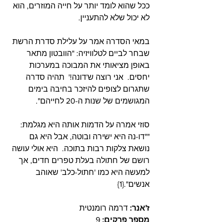
ככל שהוא לומד יותר על חייה המוזרים, הוא 
לא יכול שלא להתעניין.
במאי הסדרה אמר על עלילת סדרת הרשת 
שבחר לביים לטלוויזיה: "הוובטון מתאר 
באופן מציאותי את המבוכה במערכות 
יחסים.  אני רוצה ש'דונה!'  תהיה סדרה 
שתגרום לצופים להיזכר בחיבה בימים 
המגושמים של שנות ה-20 לחייהם". 
סוזי אמרה על הדמות אותה היא מגלמת: 
""דו-נה היא ישירה ובוטה, אבל היא גם 
נושאת צלקות רבות בתוכה.  היא אולי עושה 
רושם של חתולה בעלת טפרים חדים, אך 
למעשה היא כמו 'חתול-כלב' שאוהב 
אנשים".{1}
ז'אנר:
 דרמה רומנטית
מספר פרקים:
 9