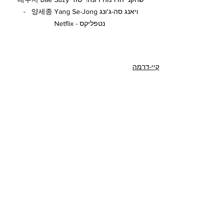
ויאנג סה-ג'ונג 양세종 Yang Se-Jong   - 
נטפליקס - Netflix
קיי-דרמה
הצג הכול
פוסטים אחרונים