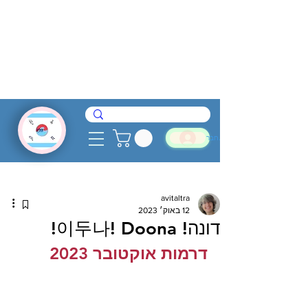
להתחבר
avitaltra
12 באוק׳ 2023
דונה! 이두나! Doona!
דרמות אוקטובר 2023