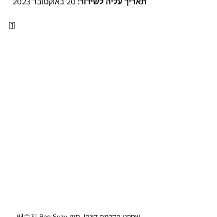
תאריך עליה לשידור: 
20 באוקטובר 2023
[
1
]
שחקני הדרמה דונה!  סוזי 배수지 Bae Suzy 