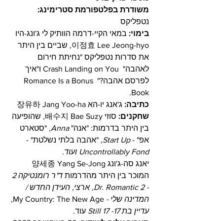
משודרת בפלטפורמת סטרימינג:
נטפליקס
בימוי:
 במאי הקיי-דרמה הוותיק לי ג'ונג-היו 
이정효 Lee Jeong-hyo, שביים בין היתר 
את סדרות נטפליקס "נחיתת חירום 
לאהבה"  Crash Landing on You ו"איך 
לפרסם אהבה?" Romance Is a Bonus 
Book.
כתיבה:
 ג'אנג יו-הא 장유하 Jang Yoo-ha
שחקנים:
 סוזי 배수지 Bae Suzy, שהופיעה 
בין היתר בדרמות: "אנה" 
Anna
, "סטארט 
אפ" - 
Start Up
, "אהבה בלתי נשלטת" - 
Uncontrollably Fond
 ועוד.
יאנג סה-ג'ונג 양세종 Yang Se-Jong
המוכר בין היתר מהדרמות 
ד"ר רומנטיקה 2 
- 
Dr. Romantic 2
, ארצי, העידן החדש / 
המדינה שלי - 
My Country: The New Age
, 
עדיין בת 17- 
till 17
S
 עוד.