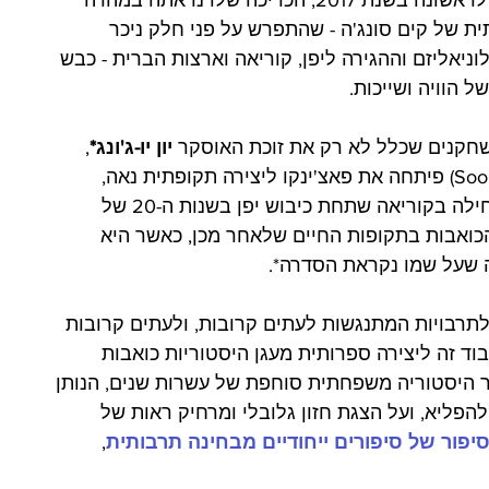
' פורסם לראשונה בשנת 2017, הכריכה שלו נראתה במהרה 
ת של קים סונג'ה - שהתפרש על פני חלק ניכר 
יאליזם וההגירה ליפן, קוריאה וארצות הברית - כבש 
 הוויה ושייכות. 
קנים שכלל לא רק את זוכת האוסקר 
יון יו-ג'ונג*
, 
(Soo Hugh) פיתחה את פאצ'ינקו ליצירה תקופתית נאה, 
המתחקה בעדינות אחר סאגה בין-דורית שמתחילה בקוריאה שתחת כיבוש יפן בשנות ה-20 של 
רמה הכואבות בתקופות החיים שלאחר מכן, כאשר היא 
שעל שמו נקראת הסדרה*. 
זן לתרבויות המתנגשות לעתים קרובות, ולעתים קרובות 
בוד זה ליצירה ספרותית מעגן היסטוריות כואבות 
ור היסטוריה משפחתית סוחפת של עשרות שנים, הנותן 
הפליא, ועל הצגת חזון גלובלי ומרחיק ראות של 
יפור של סיפורים ייחודיים מבחינה תרבותית
, 