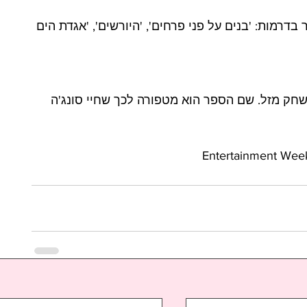
Lee Mi). שיחק בין היתר בדרמות: 'בנים על פני פרחים', 'היורשים', 'אגדת הים 
משחק מזל. שם הספר הוא מטפורה לכך שחיי סונג'ה 