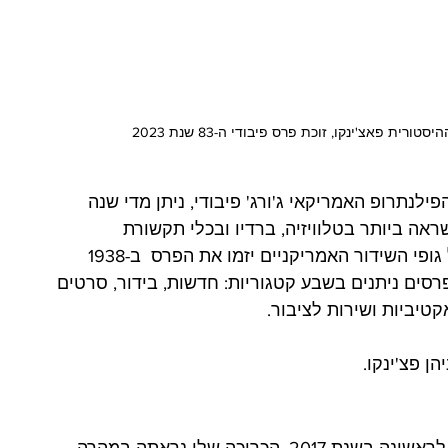
ת פאצ'ינקו, זוכת פרס פיבודי ה-83 שנת 2023
לנתרופ האמריקאי ג'ורג' פיבודי, ניתן מדי שנה 
ראה ביותר בטלוויזיה, ברדיו ובכלי תקשורת 
אינטרנטיים מרחבי העולם. האיגוד הלאומי של גופי השידור האמריקניים יזמו את הפרס  ב-1938 
סים ניתנים בשבע קטגוריות: חדשות, בידור, סרטים 
קטיביות ושירות לציבור. 
ן פצ'ינקו.