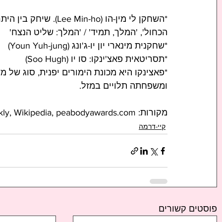
*השחקן לי מין-הו (n-ho
הכחול', 'המלך, תמיד' / 'המלך: שליט הנצח'
*שחקנית מינארי יון יו-ג'ונג (Youn Yuh-jung)
*תסריטאית פאצ'ינקו: סו יו (Soo Hugh)
*פאצינקו היא מכונת הימורים יפנית, סוג של 
ומשפחתה תלויים במזל.
מקורות: Entertainment Weekly, Wikipedia, peabodyawards.com
קיי-דרמה
פוסטים קשורים