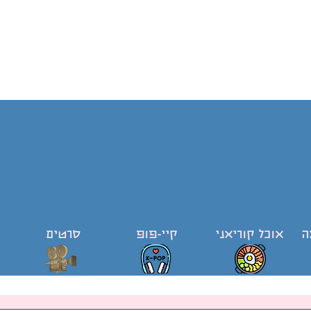
ה
אוכל קוריאני
קיי-פופ
סרטים