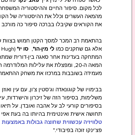
"כאשר ספרה של לי מין ג'ין '
פאצ'ינקו
לכל מקום. סיפור החיים וההיסטוריה המשפחתי
מהמאה העשרים וכלל את ההיסטוריה של הקולונ
את הקוראים שקיבלו בברכה סיפור כה מורכב של
בהתאמת רב המכר למסך הקטן חמוש בצוות שח
אלא גם שחקנים כמו 
לי מין-הו*
,  
סו יו* 
המאה ה-20, ומפצלת את עלילות המלוד
מעמידה בשובבות במרכזו את משחק ההתאמה 
בבימויו של קוגונאדה וג'סטין צ'ון, עם עין ואו
משלימות, בסיפור הזה של זיכרון והישרדות, עי
בסיפורים קורעי לב על אהבה ואובדן. על תיא
תחושה אישית ואינטימית בהיותו בה בעת אפי ל
טלוויזיה עכשווית שחוצה גבולות באמצעות ס
פצ'ינקו זוכה בפיבודי."