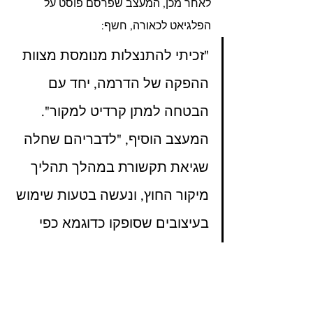
לאחר מכן, המעצב שפרסם פוסט על 
הפלגיאט לכאורה, חשף:
"זכיתי להתנצלות מנומסת מצוות 
ההפקה של הדרמה, יחד עם 
הבטחה למתן קרדיט למקור". 
המעצב הוסיף, "לדבריהם שחלה 
שגיאת תקשורת במהלך תהליך 
מיקור החוץ, ונעשה בטעות שימוש 
בעיצובים שסופקו כדוגמא כפי 
שהיו. אני מקווה העניין לא ימשיך, 
אז אנא הימנעו מביקורת נוספת 
על הצוות." (1)