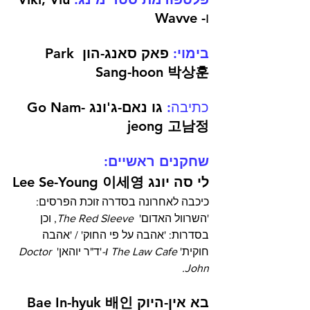
ו- Wavve
בימוי:
 פאק סאנג-הון Park 
Sang-hoon 박상훈
כתיבה:
גו נאם-ג'ונג Go Nam-
jeong 고남정
שחקנים ראשיים: 
לי סה יונג Lee Se-Young 이세영
כיכבה לאחרונה בסדרה זוכת הפרסים: 
'השרוול האדום'  
The Red Sleeve
, וכן 
בסדרות: 'אהבה על פי החוק' / 'אהבה 
חוקית' 
The Law Cafe ו-
'ד"ר יוהאן' 
Doctor 
John.
בא אין-היוק Bae In-hyuk 배인