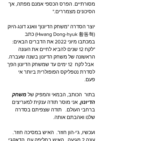
מסורתיים. הפרס הכספי אמנם מפתה, אך 
הסיכונים מצמררים."
יוצר הסדרה "משחק הדיונון" 
וואנג דונג-היוק
(Hwang Dong-hyuk 황동혁) כתב 
במכתבו מיוני 2022 את הדברים הבאים:
"לקח 12 שנים להביא לחיים את העונה 
הראשונה של משחק הדיונון בשנה שעברה. 
 אבל לקח  12 ימים עד שמשחק הדיונון הפך 
לסדרת נטפליקס הפופולרית ביותר אי 
פעם.  
בתור  הכותב, הבמאי והמפיק של 
משחק 
הדיונון
, אני מוסר תודה ענקית למעריצים 
ברחבי העולם.   תודה שצפיתם בסדרה 
שלנו ואהבתם אותה.     
ועכשיו, ג'י-הון חוזר.  האיש במסיכה חוזר.  
עונה 2 מגיעה.  האיש בחליפה עם  הדאקג'י 