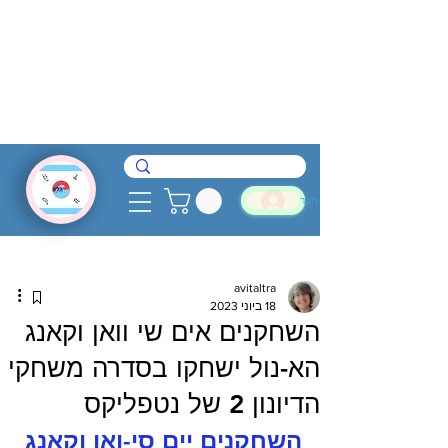
להתחבר
avitaltra
18 ביוני 2023
השחקנים אים שי וואן וקאנג
הא-נול ישחקו בסדרה משחקי
הדיונון 2 של נטפליקס
השחקנים יים סי-ואן וקאנג 