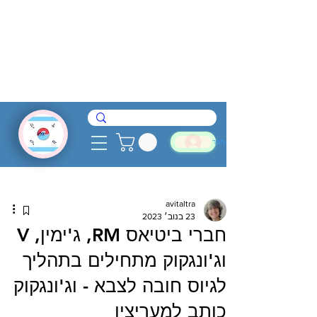
להתחבר
avitaltra
23 בנוב׳ 2023
חברי ביטיאס RM, ג'ימין, V
וג'ונגקוק מתחילים בתהליך
לגיוס חובה לצבא - וג'ונגקוק
כותב למעריציו