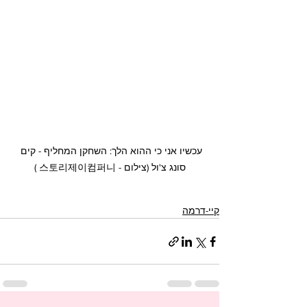
עכשיו אני כי ההוא הלך: השחקן המחליף - קים 
סונג צ'ול (צילום - 스토리제이컴퍼니 )
קיי-דרמה