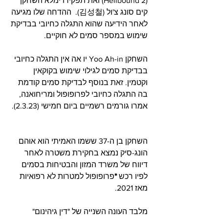
(Hellbound 2) ואת תפקידו ימלא השחקן 
קים סונג צ'ול (김성철).  ההדחה שלו מגיעה 
לאחר הידיעה שהוא התגלה כחיובי בבדיקת 
שימוש במספר סמים לא חוקיים.
השחקן Yoo Ah-in יו אה אין התגלה כחיובי 
בבדיקת סמים לגילוי שימוש בקוקאין 
וקטמין. זאת בנוסף לבדיקת סמים קודמת 
בה התגלה כחיובי לפרופופול ומריחואנה, 
אמרו גורמים רשמיים ביום חמישי (2.3.23). 
השחקן בן ה-37 ששמו האמיתי הוא אוּהם 
הונג-סיק נמצא בחקירת משטרה לאחר 
דיווח של משרד המזון והבטיחות בסמים 
לפיו רכש 
*
פרופופול למטרות לא רפואיות 
מאז 2021.
מלבד העונה השנייה של "דין גיהינום" 