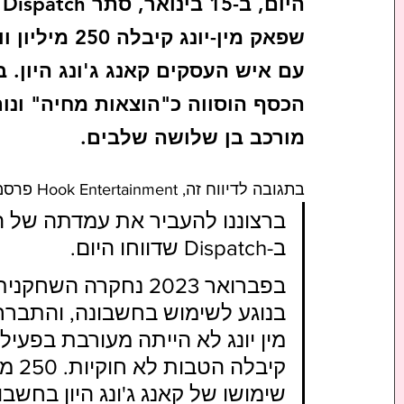
ה
עם איש העסקים קאנג ג'ונג היון. ב
הכסף הוסווה כ"הוצאות מחיה" ונות
מורכב בן שלושה שלבים.
בתגובה לדיווח זה, Hook Entertainment פרסמה את ההצהרה הרשמית הבאה:
ברצוננו להעביר את עמדתה של הש
ב-Dispatch שדווחו היום.
בפברואר 2023 נחקרה 
בנוגע לשימוש בחשבונה, והתברר
מין יונג לא הייתה מעורבת בפעיל
קיבל
שימושו של קאנג ג'ונג היון בחשבו