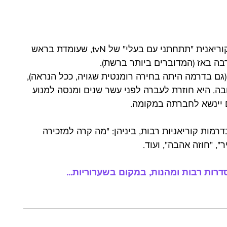
פארק מין יאנג מככבת כעת בסדרת הדרמה הקוריאנית "תתחתני עם בעלי" של tvN, שעומדת בראש 
בה באז (המדוברים ביותר ברשת). 
ם בדרמה היתה בחירה רומנטית שגויה, ככל הנראה), 
. היא חוזרת לעברה לפני עשר שנים ומנסה למנוע 
 יינשא לחברתה במקומה.
מות קוריאניות רבות, ביניהן: "מה קרה למזכירה 
", "חוזה אהבה", ועוד.
דרות רבות ומהנות, במקום בשערוריות...