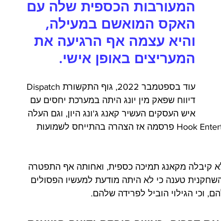
המעורבות הכספית שלה עם 
האקס המואשם במעילה, 
והיא עצמה אף הרגיעה את 
המעריצים באופן אישי.
עוד בספטמבר 2022, גוף התקשורת Dispatch 
דיווח שפאק מין יונג היתה במערכת יחסים עם 
איש העסקים העשיר קאנג ג'ונג היון, וגם העלה 
האשמות שונות נגדו.  סוכנות הבידור Hook Entertainment פרסמה אז הצהרה בהתייחס לשמועות 
לא קיבלה מקאנג תמיכה כספית, ואחותה אף התפטרה 
שחקנית טענה כי לא היתה מודעת למעשיו הפסולים 
ם, וכי הגילוי הוביל לפרידה שלהם.