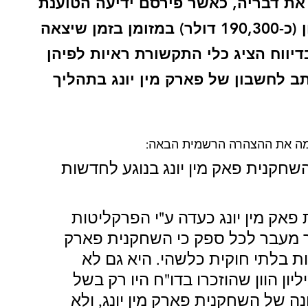
יום, ב-15 בינואר, סתר Dispatch את דבריה, כאשר פירסם ידיעה הטוענת 
שפאק מין-יונג קיבלה 250 מיליון וון (כ-190,300 דולר) במזומן בזמן שיצאה 
דיווח הציג כלי התקשורת ראיות לפיהן 
ב לחשבון של פארק מין יונג בתהליך 
חקנית פאק מין יונג בנוגע לחדשות 
השחקנית פאק מין יונג כעדה ע"י הפרקליטות 
 מעבר לכל ספק כי השחקנית פארק 
ות בלתי חוקית כלשהי. היא גם לא 
ה הטבות לא חוקיות. 250 מיליון הוון שהוזכרו בדו"ח היו רק בשל 
נה של השחקנית פארק מין יונג, ולא 