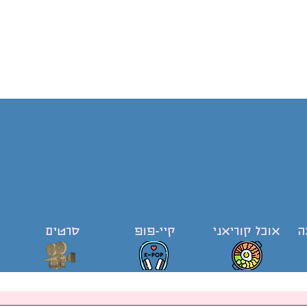
ה
אוכל קוריאני
קיי-פופ
סרטים