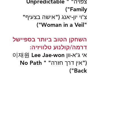
צפויה" "Unpredictable 
Family")
צ'וי יון-יאנג ("אישה בצעיף" 
"Woman in a Veil")
השחקן הטוב ביותר בספיישל 
דרמה/קולנוע טלוויזיה:
אי ג'א-וון 이재원 Lee Jae-won 
("אין דרך חזרה" "No Path 
Back")