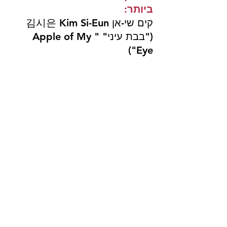
ביותר: 
קים שי-אן 김시은 Kim Si-Eun 
("בבת עיני" "Apple of My 
Eye")
השחקן הצעיר הטוב ביותר: 
מון או-ג'ין 문우진 Moon Woo-
Jin ("ימי כלב של קיץ" 
Dog 
) 
Days of Summer"