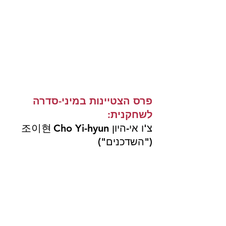
פרס הצטיינות במיני-סדרה 
לשחקנית:
צ'ו אי-היון Cho Yi-hyun	조이현 
("השדכנים")