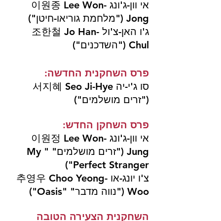
אי וון-ג'ונג 이원종 Lee Won-
Jong ("מלחמת גוריאו-חיטן")
ג'ו האן-צ'ול 조한철 Jo Han-
Chul ("השדכנים") 
פרס השחקנית החדשה: 
סו ג'י-יה 서지혜 Seo Ji-Hye 
("זרים מושלמים")
פרס השחקן החדש:
אי וון-ג'ונג 이원정 Lee Won-
Jung ("זרים מושלמים" "
My 
")
Perfect Stranger
צ'ו יונג-או 추영우 Choo Yeong-
Woo ("נווה מדבר" "Oasis")
השחקנית הצעירה הטובה 