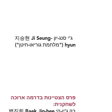
  ג'י סנג-יון 지승현 Ji Seung-
hyun ("מלחמת גוריאו-חיטן")
פרס הצטיינות בדרמה ארוכה 
לשחקנית: 
בק ג'ין-הי 백진희 Baek Jin-hee 