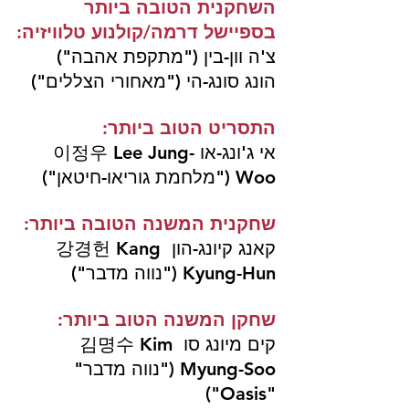
השחקנית הטובה ביותר 
בספיישל דרמה/קולנוע טלוויזיה:
צ'ה וון-בין ("מתקפת אהבה")
הונג סונג-הי ("מאחורי הצללים")
התסריט הטוב ביותר:
אי ג'ונג-או 이정우 Lee Jung-
Woo ("מלחמת גוריאו-חיטאן")
שחקנית המשנה הטובה ביותר:
קאנג קיונג-הון 강경헌 Kang 
Kyung-Hun ("נווה מדבר")
שחקן המשנה הטוב ביותר: 
קים מיונג סו 김명수 Kim 
Myung-Soo ("נווה מדבר" 
"Oasis")