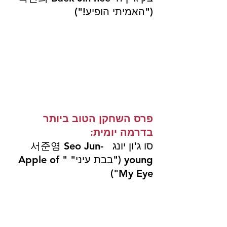
("האמיתי הופיע!")
פרס השחקן הטוב ביותר 
בדרמה יומית: 
סו ג'ון יונג   서준영 Seo Jun-
young ("בבת עיני" "Apple of 
My Eye")