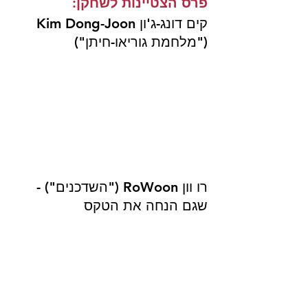
פרס הצטיינות לשחקן:
קים דונג-ג'ון Kim Dong-Joon 
("מלחמת גוריאו-חיתן")
רו וון RoWoon ("השדכנים") - 
שגם הנחה את הטקס