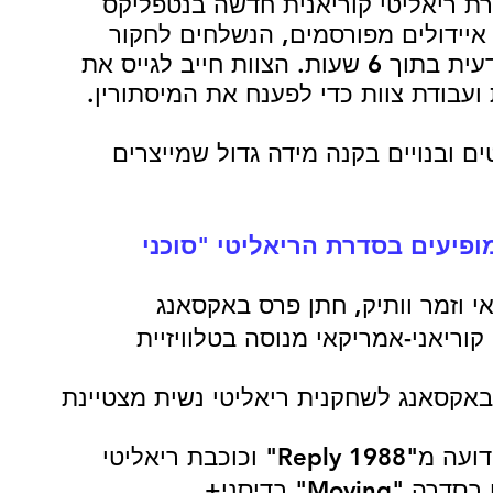
ת ריאליטי קוריאנית חדשה בנטפליקס 
יידולים מפורסמים, הנשלחים לחקור 
תופעות מסתוריות ובלתי מוסברות מדעית בתוך 6 שעות. הצוות חייב לגייס את 
 ועבודת צוות כדי לפענח את המיסתורין.
 ובנויים בקנה מידה גדול שמייצרים 
פיעים בסדרת הריאליטי "סוכני 
אי וזמר וותיק, חתן פרס באקסאנג
 - זמר R&B קוריאני-אמריקאי מנוסה בטלוויזיית 
 באקסאנג לשחקנית ריאליטי נשית מצטיינת 
Re" וכוכבת ריאליטי
"Moving" בדיסני+ 