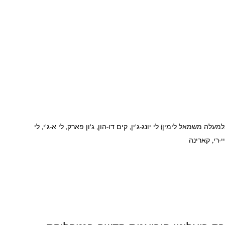
 משמאל לימין) לי יונג-ג'ין, קים דו-הון, ג'ון פארק, לי א-ג'י, לי 
י-רי, קארינה