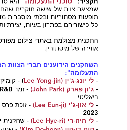
"סוכני התעלומה" 
תקציר: 
היא סדר
שמציגה צוות של שישה חוקרים שהם א
כל כישוריהם בפתרון בעיות, יצירתיות
התכנית מצולמת באתרי צילום מפורטים
אווירה של מיסתורין.
השחקנים הידוענים חברי הצוות המו
התעלומה":
- 
לי יונג-ג'ין (Lee Yong-jin
) - קומיק
- 
ג'ון פארק (John Park)
ריאליטי  
- 
לי און-ג'י (Lee Eun-ji)
 - זוכת פרס
2023
- 
לי היה-רי (Lee Hye-ri)
 - שחקנית ידועה מ"ply 1988
- 
קים דו-הון (Kim Do-hoon)
 - שחקן בסדרה 