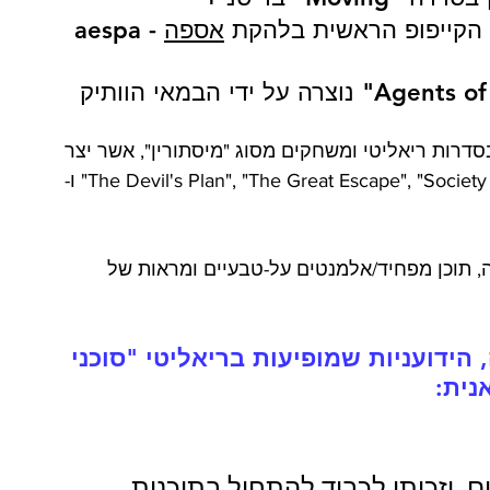
 הקייפופ הראשית בלהקת 
אספה
 - aespa
סדרות ריאליטי ומשחקים מסוג "מיסתורין", אשר יצר 
וביים סדרות פופולריות ומצליחות כמו "The Devil's Plan", "The Great Escape", "Society Game" ו-
, תוכן מפחיד/אלמנטים על-טבעיים ומראות של 
ידועניות שמופיעות בריאליטי "סוכני 
נית:
ם, וזכיתי לכבוד להתחיל בתוכנית 