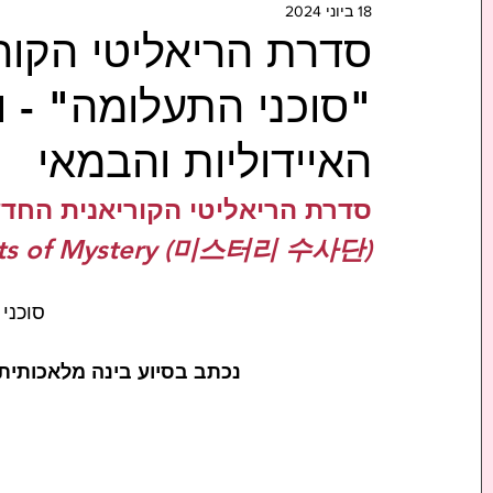
18 ביוני 2024
סדרת הריאליטי הקור
"סוכני התעלומה" - 
האיידוליות והבמאי
סדרת הריאליטי הקוריאנית החד
ts of Mystery (미스터리 수사단)
#סוכני
 
נכתב בסיוע בינה מלאכותית AI , ובעיקר בבינה, יזע ודמעות (של