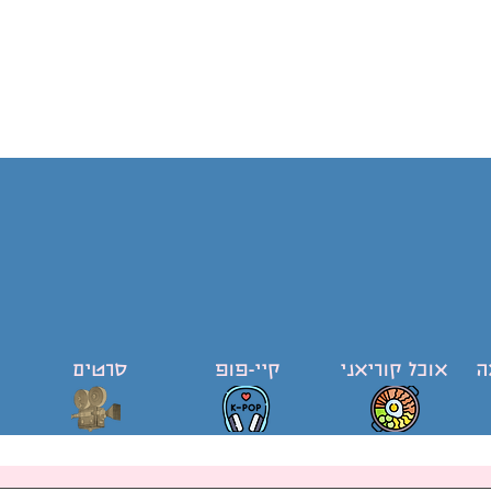
ה
אוכל קוריאני
קיי-פופ
סרטים