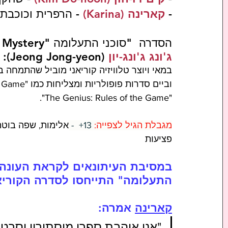
- 
קארינה (Karina)
 - הרפרית וכוכבת
הסדרה  "סוכני התעלומה "Agents of Mystery" נוצרה על ידי הבמאי הוותיק 
ג'ונג ג'ונג-יון
 (Jeong Jong-yeon):
במאי ויוצר טלוויזיה קוריאני מוביל שהתמחה ב
"The Genius: Rules of the Game".
מגבלת הגיל לצפייה:
 13+  - 
אלימות, שפה בוטה
פציעות
במסיבת העיתונאים לקראת העונה, ה
התעלומה" התייחסו לסדרה הקוריא
קארינה
 אמרה: 
"אני אוהבת ספרי מיסתורין וסרטי