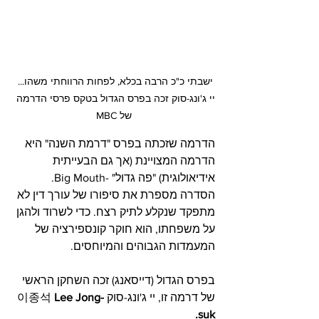
ישבתי כ"כ הרבה בכלא, לפחות הרווחתי משהו... 
יי ג'ונג-סוק זכה בפרס הגדול בטקס פרסי הדרמה 
של MBC
הדרמה שזכתה בפרס "דרמת השנה" היא 
הדרמה המצויינת (אך גם הבעייתית 
אידיאולוגית) "פה גדול" -Big Mouth. 
הסדרה מספרת את סיפורו של עורך דין לא 
מתפקד שנקלע לתיק רצח. כדי לשרוד ולהגן 
על משפחתו, הוא חוקר קונספירציה של 
המעמדות הגבוהים והמיוחסים.
בפרס הגדול (דייסאנג) זכה השחקן הראשי 
של דרמה זו, יי ג'ונג-סוק 이종석 
ee Jong-
L
suk.