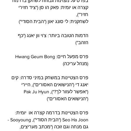
בפרס על מצוינות גבוהה לשחקן בדרמה 
קצרה או יומית: פאק הו סן ("ציד חזירי 
חזיר"), 
לשחקנית: לי סונג יאון ("הבית הסודי")     
הדמות הטובה ביותר: צ'וי וון יאנג ("כף 
הזהב")     
פרס מפעל חיים: Hwang Geum Bong 
(מנהל עריכה)     
פרס הצטיינות במשחק במיני סדרה: קים 
יאנג די ("הנישואים האסורים"), היירי 
("אפשר לעזור לך?"), Pak Ju Hyun 
("הנישואים האסורים")     
פרס הצטיינות בדרמה קצרה או  יומית: 
Seo Ha Joon ("הבית הסודי"), Sooyoung - 
גם מנחה וגם זוכה ("מכתב מעריצים, 