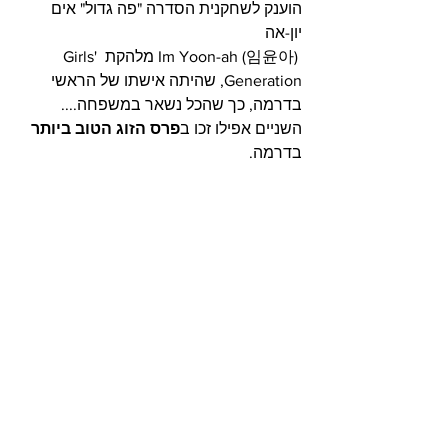
הוענק לשחקנית הסדרה "פה גדול" אים 
יון-אה
 Im Yoon-ah (임윤아) מלהקת Girls' 
Generation, שהיתה אישתו של הראשי 
בדרמה, כך שהכל נשאר במשפחה....
השניים אפילו זכו ב
פרס הזוג הטוב ביותר
בדרמה.