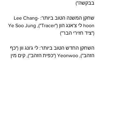
בבקשה")     
שחקן המשנה הטוב ביותר: Lee Chang-
hoon לי צ'אנג הון ("Tracer"), Ye Soo Jung 
("ציד חזירי הבר")     
השחקן החדש הטוב ביותר: לי ג'ונג וון ("כף 
הזהב"), Yeonwoo ("כפית הזהב"), קים מין 
ג'ו ("הנישואים האסורים")
מזל טוב ונתראה בסדרות הבאות!