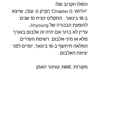
הסולו הקרוב שלו
 'Chapter 0: WITH' ('פֶרֶק 0: עִם'), שייצא 
ב-18 בינואר.  התקליט ינציח 10 שנים 
להופעת הבכורה של Jinyoung.     
עדיין לא ברור אם יהיה זה אלבום באורך 
מלא או מיני-אלבום. רשימת השירים 
המלאה תיחשף ב-16 בינואר, יומיים לפני 
יציאת האלבום.
מקורות: NME, טוויטר האמן 