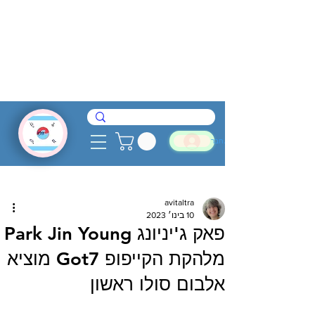
להתחבר
avitaltra
10 בינו׳ 2023
פאק ג'יניונג Park Jin Young
מלהקת הקייפופ Got7 מוציא
אלבום סולו ראשון